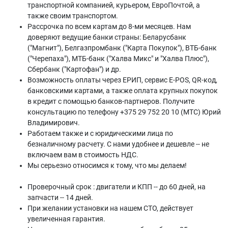
транспортной компанией, курьером, ЕвроПочтой, а
также своим транспортом.
Рассрочка по всем картам до 8-ми месяцев. Нам
доверяют ведущие банки страны: Беларусбанк
("Магнит"), Белгазпромбанк ("Карта Покупок"), ВТБ-банк
("Черепаха"), МТБ-банк ("Халва Микс" и "Халва Плюс"),
Сбербанк ("Картофан") и др.
Возможность оплаты через ЕРИП, сервис E-POS, QR-код,
банковскими картами, а также оплата крупных покупок
в кредит с помощью банков-партнеров. Получите
консультацию по телефону +375 29 752 20 10 (МТС) Юрий
Владимирович.
Работаем также и с юридическими лица по
безналичному расчету. С нами удобнее и дешевле -- не
включаем вам в стоимость НДС.
Мы серьезно относимся к тому, что мы делаем!
Проверочный срок : двигатели и КПП -- до 60 дней, на
запчасти -- 14 дней.
При желании установки на нашем СТО, действует
увеличенная гарантия.