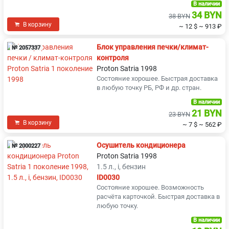
В наличии
34 BYN
38 BYN
В корзину
~ 12 $
~ 913 ₽
Блок управления печки/климат-
№ 2057337
контроля
Proton Satria 1998
Состояние хорошее. Быстрая доставка
в любую точку РБ, РФ и др. стран.
В наличии
21 BYN
23 BYN
В корзину
~ 7 $
~ 562 ₽
Осушитель кондиционера
№ 2000227
Proton Satria 1998
1.5 л., i, бензин
ID0030
Состояние хорошее. Возможность
расчёта карточкой. Быстрая доставка в
любую точку.
В наличии