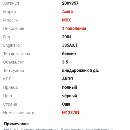
Артикул
2009957
Марка
Acura
Модель
MDX
Поколение
1 поколение
Год
2004
Engine Id
J35A3, i
Тип двигателя
бензин
Объем, см³
3.5
Тип кузова
внедорожник 5 дв.
КПП
АКПП
Привод
полный
Цвет
чёрный
Страна
Сша
Номер запчасти
M128781
Примечание