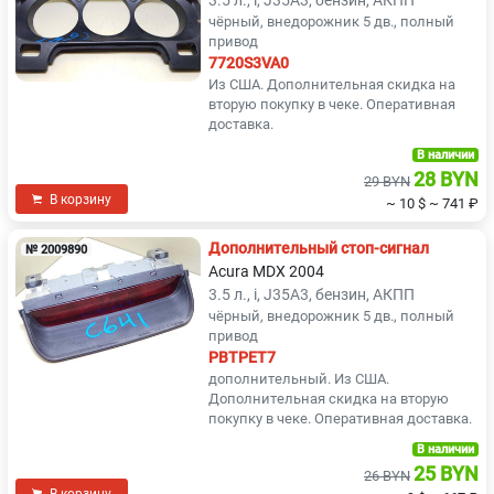
3.5 л., i, J35A3, бензин, АКПП
чёрный, внедорожник 5 дв., полный
привод
7720S3VA0
Из США. Дополнительная скидка на
вторую покупку в чеке. Оперативная
доставка.
В наличии
28 BYN
29 BYN
В корзину
~ 10 $
~ 741 ₽
Дополнительный стоп-сигнал
№ 2009890
Acura MDX 2004
3.5 л., i, J35A3, бензин, АКПП
чёрный, внедорожник 5 дв., полный
привод
PBTPET7
дополнительный. Из США.
Дополнительная скидка на вторую
покупку в чеке. Оперативная доставка.
В наличии
25 BYN
26 BYN
В корзину