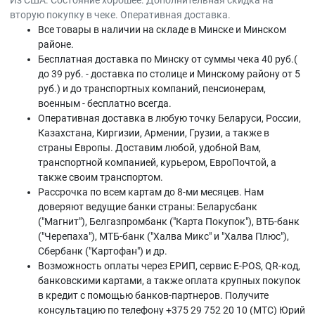
Из США. Состояние хорошее. Дополнительная скидка на
вторую покупку в чеке. Оперативная доставка.
Все товары в наличии на складе в Минскe и Минском
районе.
Бесплатная доставка по Минску от суммы чека 40 руб.(
до 39 руб. - доставка по столице и Минскому району от 5
руб.) и до транспортных компаний, пенсионерам,
военным - бесплатно всегда.
Оперативная доставка в любую точку Беларуси, России,
Казахстана, Киргизии, Армении, Грузии, а также в
страны Европы. Доставим любой, удобной Вам,
транспортной компанией, курьером, ЕвроПочтой, а
также своим транспортом.
Рассрочка по всем картам до 8-ми месяцев. Нам
доверяют ведущие банки страны: Беларусбанк
("Магнит"), Белгазпромбанк ("Карта Покупок"), ВТБ-банк
("Черепаха"), МТБ-банк ("Халва Микс" и "Халва Плюс"),
Сбербанк ("Картофан") и др.
Возможность оплаты через ЕРИП, сервис E-POS, QR-код,
банковскими картами, а также оплата крупных покупок
в кредит с помощью банков-партнеров. Получите
консультацию по телефону +375 29 752 20 10 (МТС) Юрий