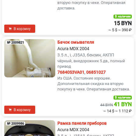
вторую покупку в чеке. Оперативная
доставка.
В наличии
15 BYN
В корзину
~ 5 $
~ 390 ₽
Бачок омывателя
№ 2009821
Acura MDX 2004
3.5 л., i, J35A3, бензин, АКПП
чёрный, внедорожник 5 дв., полный
привод
76840S3VA01
,
06851027
Из США. Состояние хорошее.
Дополнительная скидка на вторую
покупку в чеке. Оперативная доставка.
В наличии
41 BYN
44 BYN
В корзину
~ 14 $
~ 1 112 ₽
Рамка панели приборов
№ 2009986
Acura MDX 2004