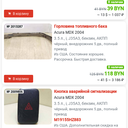
В наличии
39 BYN
41 BYN
В корзину
~ 13 $
~ 1 037 ₽
Горловина топливного бака
№ 2013287
Acura MDX 2004
3.5 л., i, J35A3, бензин, АКПП
чёрный, внедорожник 5 дв., полный
привод
Из США. Состояние хорошее.
Рассрочка. Быстрая доставка.
В наличии
118 BYN
125 BYN
В корзину
~ 41 $
~ 3 186 ₽
Кнопка аварийной сигнализации
№ 2009806
Acura MDX 2004
3.5 л., i, J35A3, бензин, АКПП
чёрный, внедорожник 5 дв., полный
привод
M19155HZ883
Из США. Дополнительная скидка на