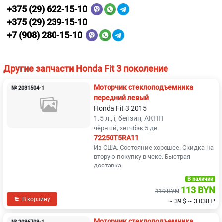
+375 (29) 622-15-10
+375 (29) 239-15-10
+7 (908) 280-15-10
Другие запчасти Honda Fit 3 поколение
Моторчик стеклоподъемника
№ 2031504-1
передний левый
Honda Fit 3 2015
1.5 л., i, бензин, АКПП
чёрный, хетчбэк 5 дв.
72250T5RA11
Из США. Состояние хорошее. Скидка на
вторую покупку в чеке. Быстрая
доставка.
В наличии
113 BYN
119 BYN
В корзину
~ 39 $
~ 3 038 ₽
Моторчик стеклоподъемника
№ 2036703-1