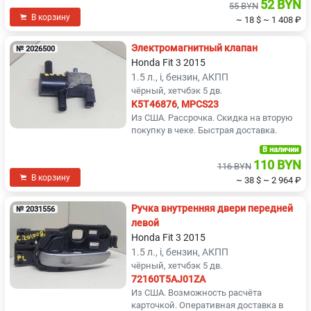
52 BYN
55 BYN
В корзину
~ 18 $
~ 1 408 ₽
Электромагнитный клапан
№ 2026500
Honda Fit 3 2015
1.5 л., i, бензин, АКПП
чёрный, хетчбэк 5 дв.
K5T46876
,
MPCS23
Из США. Рассрочка. Скидка на вторую
покупку в чеке. Быстрая доставка.
В наличии
110 BYN
116 BYN
В корзину
~ 38 $
~ 2 964 ₽
Ручка внутренняя двери передней
№ 2031556
левой
Honda Fit 3 2015
1.5 л., i, бензин, АКПП
чёрный, хетчбэк 5 дв.
72160T5AJ01ZA
Из США. Возможность расчёта
карточкой. Оперативная доставка в