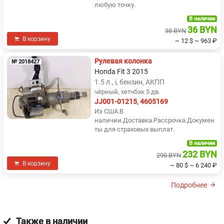
любую точку.
В наличии
36 BYN
38 BYN
В корзину
~ 12 $
~ 963 ₽
Рулевая колонка
№ 2018427
Honda Fit 3 2015
1.5 л., i, бензин, АКПП
чёрный, хетчбэк 5 дв.
JJ001-01215
,
4605169
Из США.В
наличии.Доставка.Рассрочка.Докумен
ты для страховых выплат.
В наличии
232 BYN
290 BYN
В корзину
~ 80 $
~ 6 240 ₽
Подробнее
Также в наличии