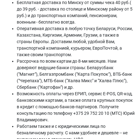
Бесплатная доставка по Минску от суммы чека 40 руб.(
до 39 руб. - доставка по столице и Минскому району от 5
руб.) и до транспортных компаний, пенсионерам,
военным - бесплатно всегда.
Оперативная доставка в любую точку Беларуси, России,
Казахстана, Киргизии, Армении, Грузии, а также в
страны Европы. Доставим любой, удобной Вам,
транспортной компанией, курьером, ЕвроПочтой, а
также своим транспортом.
Рассрочка по всем картам до 8-ми месяцев. Нам
доверяют ведущие банки страны: Беларусбанк
("Магнит"), Белгазпромбанк ("Карта Покупок"), ВТБ-банк
("Черепаха"), МТБ-банк ("Халва Микс" и "Халва Плюс"),
Сбербанк ("Картофан") и др.
Возможность оплаты через ЕРИП, сервис E-POS, QR-код,
банковскими картами, а также оплата крупных покупок
в кредит с помощью банков-партнеров. Получите
консультацию по телефону +375 29 752 20 10 (МТС) Юрий
Владимирович.
Работаем также и с юридическими лица по
безналичному расчету. С нами удобнее и дешевле -- не