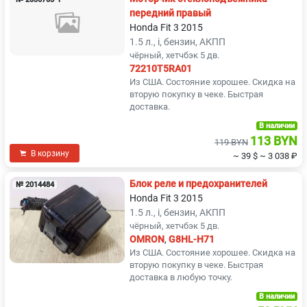
передний правый
Honda Fit 3 2015
1.5 л., i, бензин, АКПП
чёрный, хетчбэк 5 дв.
72210T5RA01
Из США. Состояние хорошее. Скидка на
вторую покупку в чеке. Быстрая
доставка.
В наличии
113 BYN
119 BYN
В корзину
~ 39 $
~ 3 038 ₽
Блок реле и предохранителей
№ 2014484
Honda Fit 3 2015
1.5 л., i, бензин, АКПП
чёрный, хетчбэк 5 дв.
OMRON
,
G8HL-H71
Из США. Состояние хорошее. Скидка на
вторую покупку в чеке. Быстрая
доставка в любую точку.
В наличии