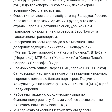
до 39 руб. - доставка по столице и Минскому району от 5
руб.) и до транспортных компаний, пенсионерам,
военным - бесплатно всегда.
Оперативная доставка в любую точку Беларуси, России,
Казахстана, Киргизии, Армении, Грузии, а также в
страны Европы. Доставим любой, удобной Вам,
транспортной компанией, курьером, ЕвроПочтой, а
также своим транспортом.
Рассрочка по всем картам до 8-ми месяцев. Нам
доверяют ведущие банки страны: Беларусбанк
("Магнит"), Белгазпромбанк ("Карта Покупок"), ВТБ-банк
("Черепаха"), МТБ-банк ("Халва Микс" и "Халва Плюс"),
Сбербанк ("Картофан") и др.
Возможность оплаты через ЕРИП, сервис E-POS, QR-код,
банковскими картами, а также оплата крупных покупок
в кредит с помощью банков-партнеров. Получите
консультацию по телефону +375 29 752 20 10 (МТС) Юрий
Владимирович.
Работаем также и с юридическими лица по
безналичному расчету. С нами удобнее и дешевле -- не
включаем вам в стоимость НДС.
Мы серьезно относимся к тому, что мы делаем!