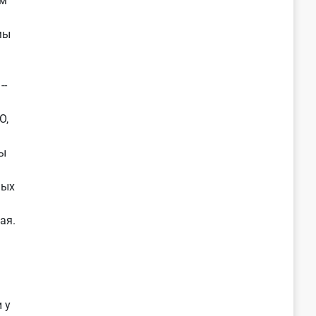
ам
мы
--
О,
ы
ных
ая.
 у