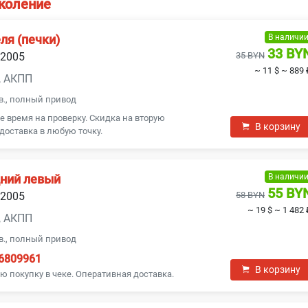
околение
В наличи
ля (печки)
33 BY
 2005
35 BYN
~ 11 $
~ 889 
н, АКПП
в., полный привод
 время на проверку. Скидка на вторую
В корзину
 доставка в любую точку.
В наличи
ний левый
55 BY
 2005
58 BYN
~ 19 $
~ 1 482 
н, АКПП
в., полный привод
6809961
В корзину
ю покупку в чеке. Оперативная доставка.