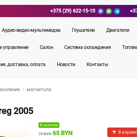
+375 (29) 622-15-10
+3
Аудио-видео-мультимедиа
Глушители
Двигатели
е управление
Салон
Система охлаждения
Топли
ия, доставка, оплата
Новости
Контакты
околение
магнитола
reg 2005
В наличии
65 BYN
В корзин
73 BYN