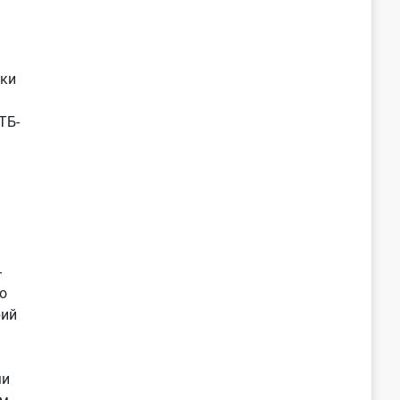
нки
ТБ-
-
о
рий
ми