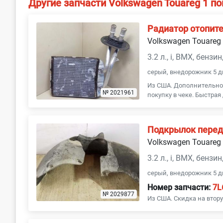
Другие запчасти Volkswagen Touareg 1 п
Радиатор отопите
Volkswagen Touareg
3.2 л., i, BMX, бензи
серый, внедорожник 5 д
Из США. Дополнительное
№ 2021961
покупку в чеке. Быстрая
Подкрылок перед
Volkswagen Touareg
3.2 л., i, BMX, бензи
серый, внедорожник 5 д
Номер запчасти:
7L
№ 2029877
Из США. Скидка на втору