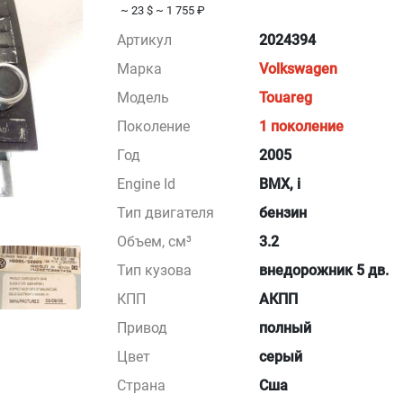
~ 23 $
~ 1 755 ₽
Артикул
2024394
Марка
Volkswagen
Модель
Touareg
Поколение
1 поколение
Год
2005
Engine Id
BMX, i
Тип двигателя
бензин
Объем, см³
3.2
Тип кузова
внедорожник 5 дв.
КПП
АКПП
Привод
полный
Цвет
серый
Страна
Сша