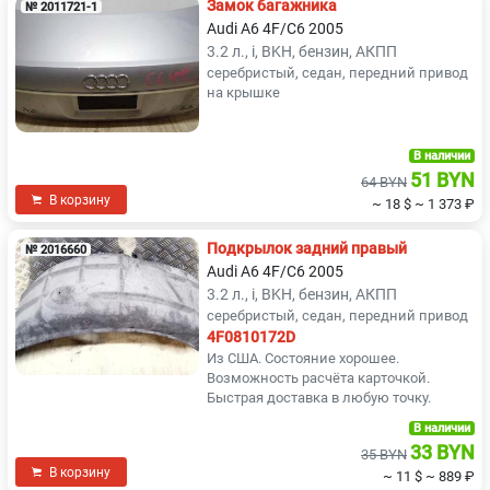
Замок багажника
№ 2011721-1
Audi A6 4F/C6 2005
3.2 л., i, BKH, бензин, АКПП
серебристый, седан, передний привод
на крышке
В наличии
51 BYN
64 BYN
В корзину
~ 18 $
~ 1 373 ₽
Подкрылок задний правый
№ 2016660
Audi A6 4F/C6 2005
3.2 л., i, BKH, бензин, АКПП
серебристый, седан, передний привод
4F0810172D
Из США. Состояние хорошее.
Возможность расчёта карточкой.
Быстрая доставка в любую точку.
В наличии
33 BYN
35 BYN
В корзину
~ 11 $
~ 889 ₽