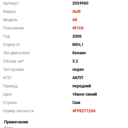
Артикул
2024960
Марка
Audi
Модель
A6
Поколение
4F/C6
Год
2006
Engine Id
BKH, i
Тип двигателя
бензин
Объем, см³
3.2
Тип кузова
седан
КПП
АКПП
Привод
передний
Цвет
тёмно-синий
Страна
Сша
Номер запчасти
4F0927123A
Примечание