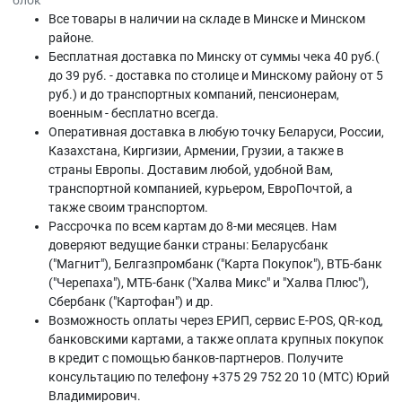
блок
Все товары в наличии на складе в Минскe и Минском
районе.
Бесплатная доставка по Минску от суммы чека 40 руб.(
до 39 руб. - доставка по столице и Минскому району от 5
руб.) и до транспортных компаний, пенсионерам,
военным - бесплатно всегда.
Оперативная доставка в любую точку Беларуси, России,
Казахстана, Киргизии, Армении, Грузии, а также в
страны Европы. Доставим любой, удобной Вам,
транспортной компанией, курьером, ЕвроПочтой, а
также своим транспортом.
Рассрочка по всем картам до 8-ми месяцев. Нам
доверяют ведущие банки страны: Беларусбанк
("Магнит"), Белгазпромбанк ("Карта Покупок"), ВТБ-банк
("Черепаха"), МТБ-банк ("Халва Микс" и "Халва Плюс"),
Сбербанк ("Картофан") и др.
Возможность оплаты через ЕРИП, сервис E-POS, QR-код,
банковскими картами, а также оплата крупных покупок
в кредит с помощью банков-партнеров. Получите
консультацию по телефону +375 29 752 20 10 (МТС) Юрий
Владимирович.