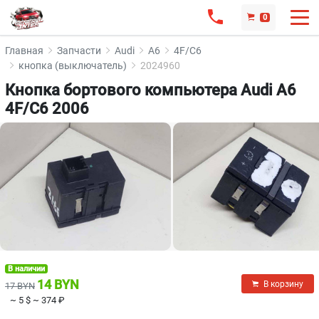
0
Главная
Запчасти
Audi
A6
4F/C6
кнопка (выключатель)
2024960
Кнопка бортового компьютера Audi A6
4F/C6 2006
В наличии
14 BYN
В корзину
17 BYN
~ 5 $
~ 374 ₽