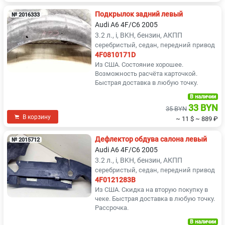
Подкрылок задний левый
№ 2016333
Audi A6 4F/C6 2005
3.2 л., i, BKH, бензин, АКПП
серебристый, седан, передний привод
4F0810171D
Из США. Состояние хорошее.
Возможность расчёта карточкой.
Быстрая доставка в любую точку.
В наличии
33 BYN
35 BYN
В корзину
~ 11 $
~ 889 ₽
Дефлектор обдува салона левый
№ 2015712
Audi A6 4F/C6 2005
3.2 л., i, BKH, бензин, АКПП
серебристый, седан, передний привод
4F0121283B
Из США. Скидка на вторую покупку в
чеке. Быстрая доставка в любую точку.
Рассрочка.
В наличии