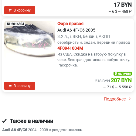
17 BYN
В корзину
~ 6 $
~ 468 ₽
Фара правая
№ 2016304
Audi A6 4F/C6 2005
3.2 л., i, BKH, бензин, АКПП
серебристый, седан, передний привод
4F0941004M
Из США. Скидка на вторую покупку в
чеке. Быстрая доставка в любую точку.
Рассрочка.
В наличии
207 BYN
218 BYN
В корзину
~ 71 $
~ 5 558 ₽
Подробнее
Также в наличии
Audi A6 4F/C6
2004 - 2008 в разделе
«салон
»