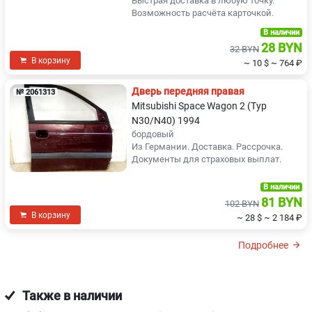
Быстрая доставка в любую точку.
Возможность расчёта карточкой.
В наличии
28 BYN
32 BYN
В корзину
~ 10 $
~ 764 ₽
Дверь передняя правая
№ 2061313
Mitsubishi Space Wagon 2 (Typ
N30/N40) 1994
бордовый
Из Германии. Доставка. Рассрочка.
Документы для страховых выплат.
В наличии
81 BYN
102 BYN
В корзину
~ 28 $
~ 2 184 ₽
Подробнее
Также в наличии