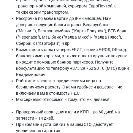
транспортной компанией, курьером, ЕвроПочтой, а
также своим транспортом.
Рассрочка по всем картам до 8-ми месяцев. Нам
доверяют ведущие банки страны: Беларусбанк
("Магнит"), Белгазпромбанк ("Карта Покупок"), ВТБ-банк
("Черепаха"), МТБ-банк ("Халва Микс" и "Халва Плюс"),
Сбербанк ("Картофан") и др.
Возможность оплаты через ЕРИП, сервис E-POS, QR-код,
банковскими картами, а также оплата крупных покупок
в кредит с помощью банков-партнеров. Получите
консультацию по телефону +375 29 752 20 10 (МТС) Юрий
Владимирович.
Работаем также и с юридическими лица по
безналичному расчету. С нами удобнее и дешевле -- не
включаем вам в стоимость НДС.
Мы серьезно относимся к тому, что мы делаем!
Проверочный срок : двигатели и КПП -- до 60 дней, на
запчасти -- 14 дней.
При желании установки на нашем СТО, действует
увеличенная гарантия.