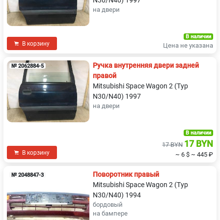
N30/N40) 1997
на двери
В наличии
В корзину
Цена не указана
Ручка внутренняя двери задней
№ 2062884-5
правой
Mitsubishi Space Wagon 2 (Typ
N30/N40) 1997
на двери
В наличии
17 BYN
17 BYN
В корзину
~ 6 $
~ 445 ₽
Поворотник правый
№ 2048847-3
Mitsubishi Space Wagon 2 (Typ
N30/N40) 1994
бордовый
на бампере