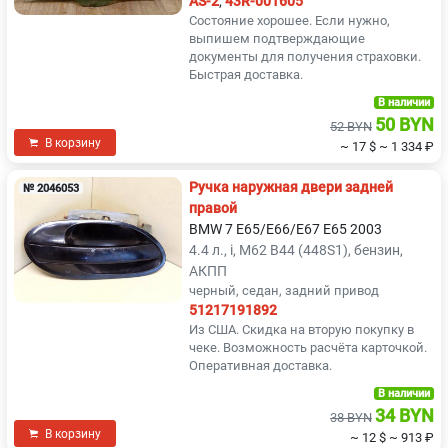
AS-2
,
43R-001605
Состояние хорошее. Если нужно,
выпишем подтверждающие
документы для получения страховки.
Быстрая доставка.
В наличии
50 BYN
52 BYN
В корзину
~ 17 $
~ 1 334 ₽
Ручка наружная двери задней
№ 2046053
правой
BMW 7 E65/E66/E67 E65 2003
4.4 л., i, M62 B44 (448S1), бензин,
АКПП
черный, седан, задний привод
51217191892
Из США. Скидка на вторую покупку в
чеке. Возможность расчёта карточкой.
Оперативная доставка.
В наличии
34 BYN
38 BYN
В корзину
~ 12 $
~ 913 ₽