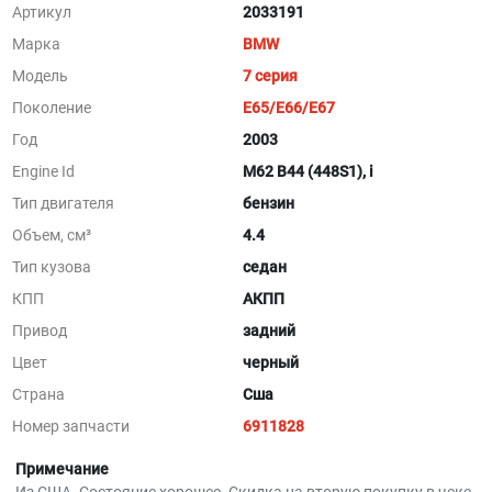
Артикул
2033191
Марка
BMW
Модель
7 серия
Поколение
E65/E66/E67
Год
2003
Engine Id
M62 B44 (448S1), i
Тип двигателя
бензин
Объем, см³
4.4
Тип кузова
седан
КПП
АКПП
Привод
задний
Цвет
черный
Страна
Сша
Номер запчасти
6911828
Примечание