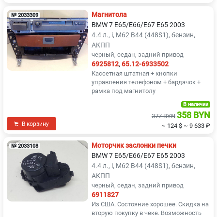
Магнитола
№ 2033309
BMW 7 E65/E66/E67 E65 2003
4.4 л., i, M62 B44 (448S1), бензин,
АКПП
черный, седан, задний привод
6925812
,
65.12-6933502
Кассетная штатная + кнопки
управления телефоном + бардачок +
рамка под магнитолу
В наличии
358 BYN
377 BYN
В корзину
~ 124 $
~ 9 633 ₽
Моторчик заслонки печки
№ 2033108
BMW 7 E65/E66/E67 E65 2003
4.4 л., i, M62 B44 (448S1), бензин,
АКПП
черный, седан, задний привод
6911827
Из США. Состояние хорошее. Скидка на
вторую покупку в чеке. Возможность