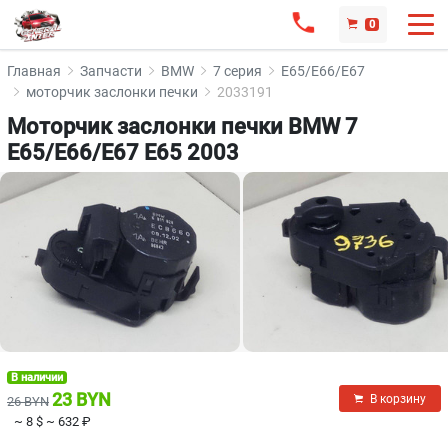
0
Главная
Запчасти
BMW
7 серия
E65/E66/E67
моторчик заслонки печки
2033191
Моторчик заслонки печки BMW 7
E65/E66/E67 E65 2003
В наличии
23 BYN
В корзину
26 BYN
~ 8 $
~ 632 ₽