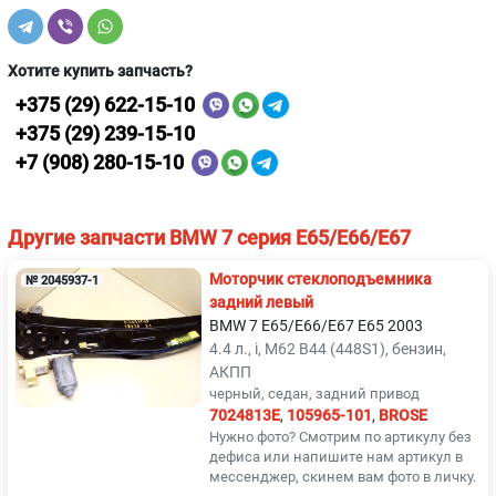
Хотите купить запчасть?
+375 (29) 622-15-10
+375 (29) 239-15-10
+7 (908) 280-15-10
Другие запчасти BMW 7 серия E65/E66/E67
Моторчик стеклоподъемника
№ 2045937-1
задний левый
BMW 7 E65/E66/E67 E65 2003
4.4 л., i, M62 B44 (448S1), бензин,
АКПП
черный, седан, задний привод
7024813E
,
105965-101
,
BROSE
Нужно фото? Смотрим по артикулу без
дефиса или напишите нам артикул в
мессенджер, скинем вам фото в личку.