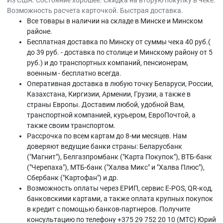
Из США. Состояние хорошее. Скидка на вторую покупку в чеке.
Возможность расчета карточкой. Быстрая доставка.
Все товары в наличии на складе в Минскe и Минском
районе.
Бесплатная доставка по Минску от суммы чека 40 руб.(
до 39 руб. - доставка по столице и Минскому району от 5
руб.) и до транспортных компаний, пенсионерам,
военным - бесплатно всегда.
Оперативная доставка в любую точку Беларуси, России,
Казахстана, Киргизии, Армении, Грузии, а также в
страны Европы. Доставим любой, удобной Вам,
транспортной компанией, курьером, ЕвроПочтой, а
также своим транспортом.
Рассрочка по всем картам до 8-ми месяцев. Нам
доверяют ведущие банки страны: Беларусбанк
("Магнит"), Белгазпромбанк ("Карта Покупок"), ВТБ-банк
("Черепаха"), МТБ-банк ("Халва Микс" и "Халва Плюс"),
Сбербанк ("Картофан") и др.
Возможность оплаты через ЕРИП, сервис E-POS, QR-код,
банковскими картами, а также оплата крупных покупок
в кредит с помощью банков-партнеров. Получите
консультацию по телефону +375 29 752 20 10 (МТС) Юрий