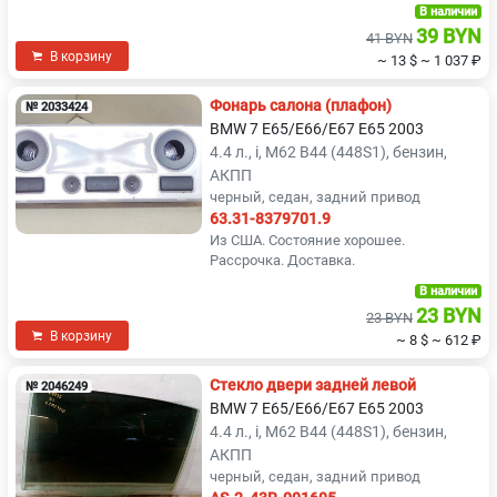
В наличии
39 BYN
41 BYN
В корзину
~ 13 $
~ 1 037 ₽
Фонарь салона (плафон)
№ 2033424
BMW 7 E65/E66/E67 E65 2003
4.4 л., i, M62 B44 (448S1), бензин,
АКПП
черный, седан, задний привод
63.31-8379701.9
Из США. Состояние хорошее.
Рассрочка. Доставка.
В наличии
23 BYN
23 BYN
В корзину
~ 8 $
~ 612 ₽
Стекло двери задней левой
№ 2046249
BMW 7 E65/E66/E67 E65 2003
4.4 л., i, M62 B44 (448S1), бензин,
АКПП
черный, седан, задний привод