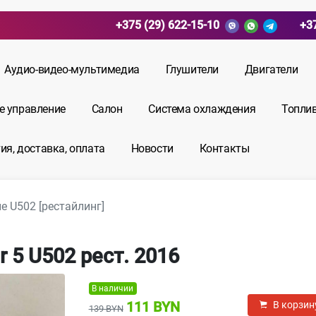
+375 (29) 622-15-10
+3
Аудио-видео-мультимедиа
Глушители
Двигатели
е управление
Салон
Система охлаждения
Топли
ия, доставка, оплата
Новости
Контакты
е U502 [рестайлинг]
r 5 U502 рест. 2016
В наличии
111 BYN
В корзин
139 BYN