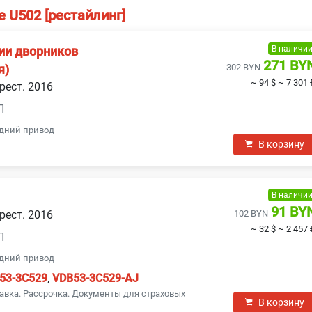
е U502 [рестайлинг]
В наличи
ии дворников
271 BY
302 BYN
я)
~ 94 $
~ 7 301 
 рест. 2016
П
едний привод
В корзину
В наличи
91 BY
 рест. 2016
102 BYN
~ 32 $
~ 2 457 
П
едний привод
53-3C529
,
VDB53-3C529-AJ
авка. Рассрочка. Документы для страховых
В корзину