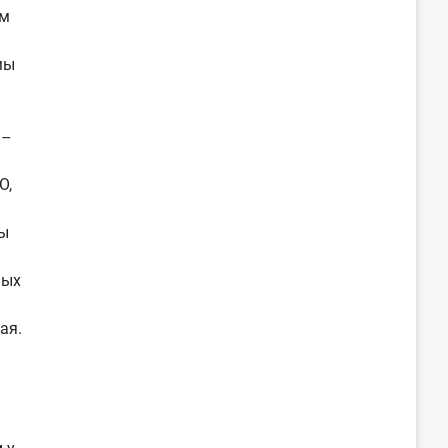
ам
мы
--
О,
ы
ных
ая.