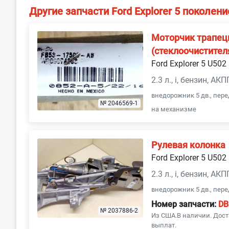
Другие запчасти Ford Explorer 5 поколени
Моторчик трапец
(стеклоочистител
Ford Explorer 5 U502
2.3 л., i, бензин, АКП
внедорожник 5 дв., пер
№ 2046569-1
на механизме
Рулевая колонка
Ford Explorer 5 U502
2.3 л., i, бензин, АКП
внедорожник 5 дв., пер
Номер запчасти:
DB
№ 2037886-2
Из США.В наличии. Дост
выплат.