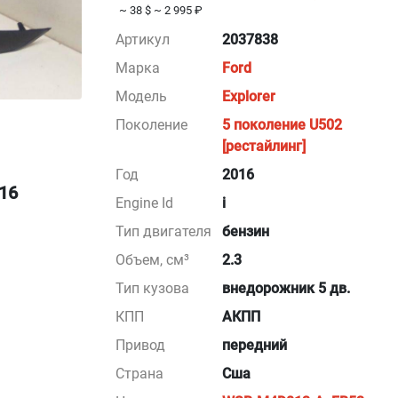
~ 38 $
~ 2 995 ₽
Артикул
2037838
Марка
Ford
Модель
Explorer
Поколение
5 поколение U502
[рестайлинг]
Год
2016
016
Engine Id
i
Тип двигателя
бензин
Объем, см³
2.3
Тип кузова
внедорожник 5 дв.
КПП
АКПП
Привод
передний
Страна
Сша