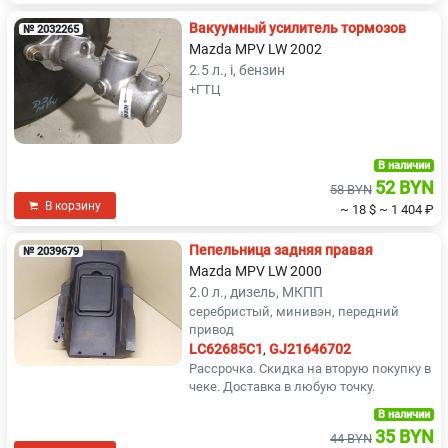
Вакуумный усилитель тормозов
№ 2032265
Mazda MPV LW 2002
2.5 л., i, бензин
+ГТЦ
В наличии
52 BYN
58 BYN
В корзину
~ 18 $
~ 1 404 ₽
Пепельница задняя правая
№ 2039679
Mazda MPV LW 2000
2.0 л., дизель, МКПП
серебристый, минивэн, передний
привод
LC62685C1
,
GJ21646702
Рассрочка. Скидка на вторую покупку в
чеке. Доставка в любую точку.
В наличии
35 BYN
44 BYN