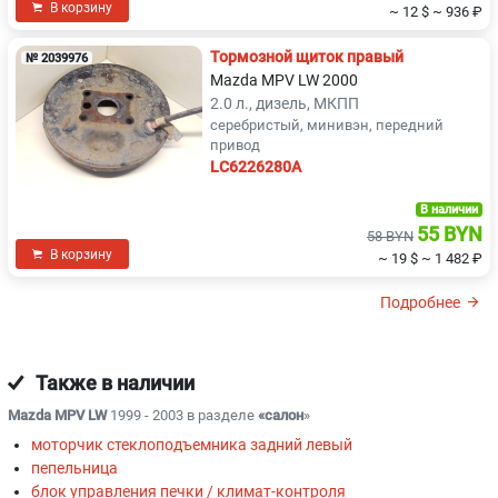
В корзину
~ 12 $
~ 936 ₽
Тормозной щиток правый
№ 2039976
Mazda MPV LW 2000
2.0 л., дизель, МКПП
серебристый, минивэн, передний
привод
LC6226280A
В наличии
55 BYN
58 BYN
В корзину
~ 19 $
~ 1 482 ₽
Подробнее
Также в наличии
Mazda MPV LW
1999 - 2003 в разделе
«салон
»
моторчик стеклоподъемника задний левый
пепельница
блок управления печки / климат-контроля