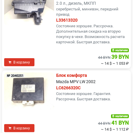
2.0 л., дизель, МКПП
серебристый, минивэн, передний
привод
L33613320
Состояние хорошее. Рассрочка.
Дополнительная скидка на вторую
покупку в чеке. Возможность расчета
карточкой. Быстрая доставка.
В наличии
39 BYN
44 BYN
В корзину
~ 14 $
~ 1 053 ₽
Блок комфорта
№ 2040251
Mazda MPV LW 2002
LC6266320C
Состояние хорошее. Гарантия.
Рассрочка. Быстрая доставка.
В наличии
41 BYN
44 BYN
В корзину
~ 14 $
~ 1 112 ₽