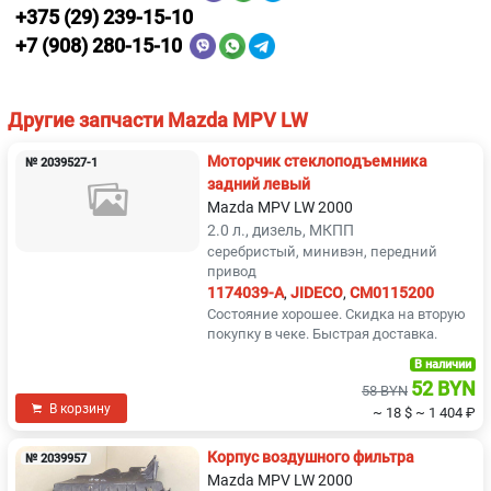
+375 (29) 239-15-10
+7 (908) 280-15-10
Другие запчасти Mazda MPV LW
Моторчик стеклоподъемника
№ 2039527-1
задний левый
Mazda MPV LW 2000
2.0 л., дизель, МКПП
серебристый, минивэн, передний
привод
1174039-A
,
JIDECO
,
CM0115200
Состояние хорошее. Скидка на вторую
покупку в чеке. Быстрая доставка.
В наличии
52 BYN
58 BYN
В корзину
~ 18 $
~ 1 404 ₽
Корпус воздушногo фильтра
№ 2039957
Mazda MPV LW 2000