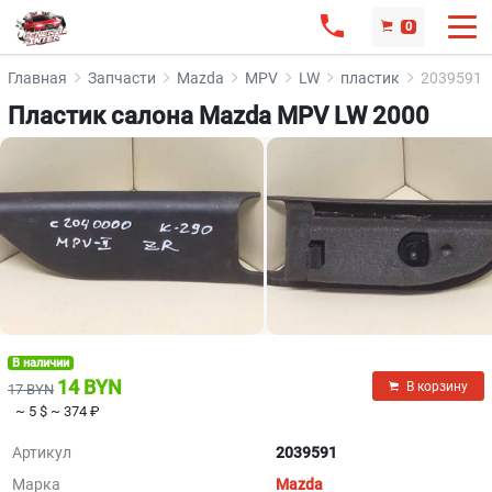
0
Главная
Запчасти
Mazda
MPV
LW
пластик
2039591
Пластик салона Mazda MPV LW 2000
В наличии
14 BYN
В корзину
17 BYN
~ 5 $
~ 374 ₽
Артикул
2039591
Марка
Mazda