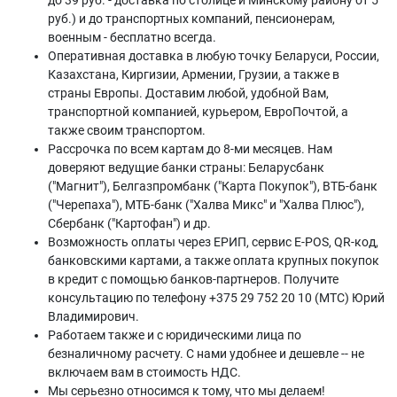
до 39 руб. - доставка по столице и Минскому району от 5
руб.) и до транспортных компаний, пенсионерам,
военным - бесплатно всегда.
Оперативная доставка в любую точку Беларуси, России,
Казахстана, Киргизии, Армении, Грузии, а также в
страны Европы. Доставим любой, удобной Вам,
транспортной компанией, курьером, ЕвроПочтой, а
также своим транспортом.
Рассрочка по всем картам до 8-ми месяцев. Нам
доверяют ведущие банки страны: Беларусбанк
("Магнит"), Белгазпромбанк ("Карта Покупок"), ВТБ-банк
("Черепаха"), МТБ-банк ("Халва Микс" и "Халва Плюс"),
Сбербанк ("Картофан") и др.
Возможность оплаты через ЕРИП, сервис E-POS, QR-код,
банковскими картами, а также оплата крупных покупок
в кредит с помощью банков-партнеров. Получите
консультацию по телефону +375 29 752 20 10 (МТС) Юрий
Владимирович.
Работаем также и с юридическими лица по
безналичному расчету. С нами удобнее и дешевле -- не
включаем вам в стоимость НДС.
Мы серьезно относимся к тому, что мы делаем!