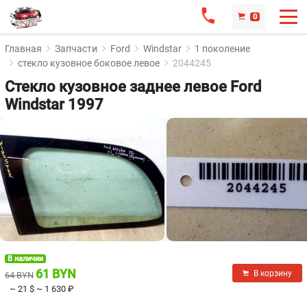
0
Главная
Запчасти
Ford
Windstar
1 поколение
стекло кузовное боковое левое
2044245
Стекло кузовное заднее левое Ford
Windstar 1997
В наличии
61 BYN
В корзину
64 BYN
~ 21 $
~ 1 630 ₽