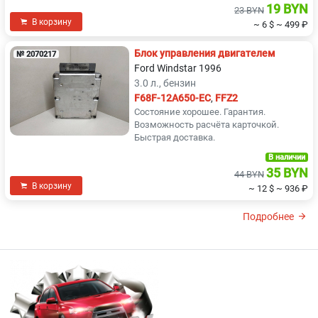
19 BYN
23 BYN
В корзину
~ 6 $
~ 499 ₽
Блок управления двигателем
№ 2070217
Ford Windstar 1996
3.0 л., бензин
F68F-12A650-EC
,
FFZ2
Состояние хорошее. Гарантия.
Возможность расчёта карточкой.
Быстрая доставка.
В наличии
35 BYN
44 BYN
В корзину
~ 12 $
~ 936 ₽
Подробнее