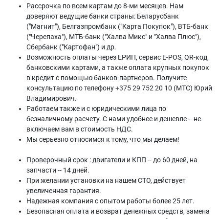
Рассрочка по всем картам до 8-ми месяцев. Нам
доверяют ведущие банки страны: Беларусбанк
("Магнит"), Белгазпромбанк ("Карта Покупок"), ВТБ-банк
("Черепаха"), МТБ-банк ("Халва Микс" и "Халва Плюс"),
Сбербанк ("Картофан") и др.
Возможность оплаты через ЕРИП, сервис E-POS, QR-код,
банковскими картами, а также оплата крупных покупок
в кредит с помощью банков-партнеров. Получите
консультацию по телефону +375 29 752 20 10 (МТС) Юрий
Владимирович.
Работаем также и с юридическими лица по
безналичному расчету. С нами удобнее и дешевле -- не
включаем вам в стоимость НДС.
Мы серьезно относимся к тому, что мы делаем!
Проверочный срок : двигатели и КПП -- до 60 дней, на
запчасти -- 14 дней.
При желании установки на нашем СТО, действует
увеличенная гарантия.
Надежная компания с опытом работы более 25 лет.
Безопасная оплата и возврат денежных средств, замена