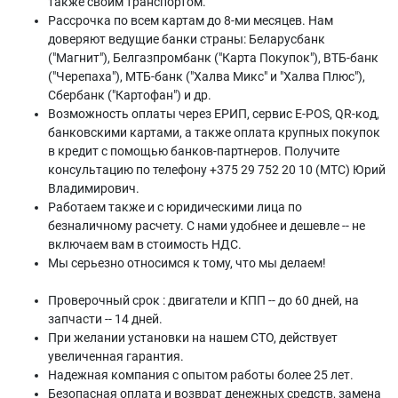
также своим транспортом.
Рассрочка по всем картам до 8-ми месяцев. Нам
доверяют ведущие банки страны: Беларусбанк
("Магнит"), Белгазпромбанк ("Карта Покупок"), ВТБ-банк
("Черепаха"), МТБ-банк ("Халва Микс" и "Халва Плюс"),
Сбербанк ("Картофан") и др.
Возможность оплаты через ЕРИП, сервис E-POS, QR-код,
банковскими картами, а также оплата крупных покупок
в кредит с помощью банков-партнеров. Получите
консультацию по телефону +375 29 752 20 10 (МТС) Юрий
Владимирович.
Работаем также и с юридическими лица по
безналичному расчету. С нами удобнее и дешевле -- не
включаем вам в стоимость НДС.
Мы серьезно относимся к тому, что мы делаем!
Проверочный срок : двигатели и КПП -- до 60 дней, на
запчасти -- 14 дней.
При желании установки на нашем СТО, действует
увеличенная гарантия.
Надежная компания с опытом работы более 25 лет.
Безопасная оплата и возврат денежных средств, замена