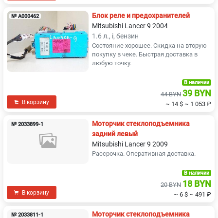
Блок реле и предохранителей
№ A000462
Mitsubishi Lancer 9 2004
1.6 л., i, бензин
Состояние хорошее. Скидка на вторую
покупку в чеке. Быстрая доставка в
любую точку.
В наличии
39 BYN
44 BYN
В корзину
~ 14 $
~ 1 053 ₽
Моторчик стеклоподъемника
№ 2033899-1
задний левый
Mitsubishi Lancer 9 2009
Рассрочка. Оперативная доставка.
В наличии
18 BYN
20 BYN
В корзину
~ 6 $
~ 491 ₽
Моторчик стеклоподъемника
№ 2033811-1