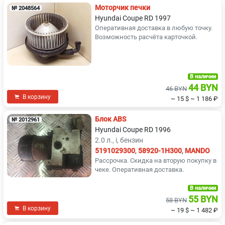
Моторчик печки
№ 2048564
Hyundai Coupe RD 1997
Оперативная доставка в любую точку.
Возможность расчёта карточкой.
В наличии
44 BYN
46 BYN
В корзину
~ 15 $
~ 1 186 ₽
Блок ABS
№ 2012961
Hyundai Coupe RD 1996
2.0 л., i, бензин
5191029300
,
58920-1H300
,
MANDO
Рассрочка. Скидка на вторую покупку в
чеке. Оперативная доставка.
В наличии
55 BYN
58 BYN
В корзину
~ 19 $
~ 1 482 ₽