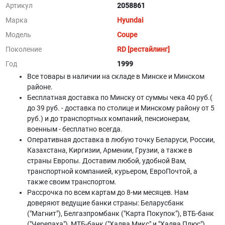
Артикул
2058861
Марка
Hyundai
Модель
Coupe
Поколение
RD [рестайлинг]
Год
1999
Все товары в наличии на складе в Минскe и Минском
районе.
Бесплатная доставка по Минску от суммы чека 40 руб.(
до 39 руб. - доставка по столице и Минскому району от 5
руб.) и до транспортных компаний, пенсионерам,
военным - бесплатно всегда.
Оперативная доставка в любую точку Беларуси, России,
Казахстана, Киргизии, Армении, Грузии, а также в
страны Европы. Доставим любой, удобной Вам,
транспортной компанией, курьером, ЕвроПочтой, а
также своим транспортом.
Рассрочка по всем картам до 8-ми месяцев. Нам
доверяют ведущие банки страны: Беларусбанк
("Магнит"), Белгазпромбанк ("Карта Покупок"), ВТБ-банк
("Черепаха"), МТБ-банк ("Халва Микс" и "Халва Плюс"),