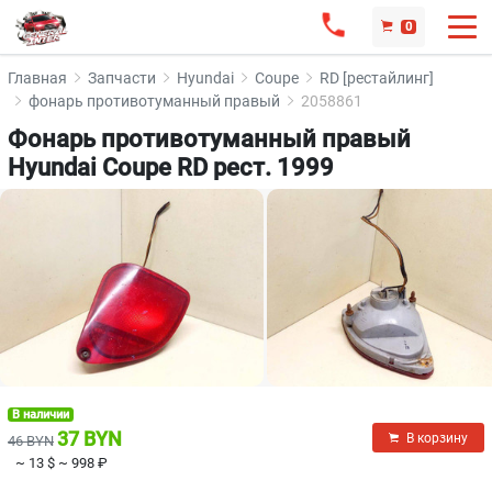
0
Главная
Запчасти
Hyundai
Coupe
RD [рестайлинг]
фонарь противотуманный правый
2058861
Фонарь противотуманный правый
Hyundai Coupe RD рест. 1999
В наличии
37 BYN
В корзину
46 BYN
~ 13 $
~ 998 ₽