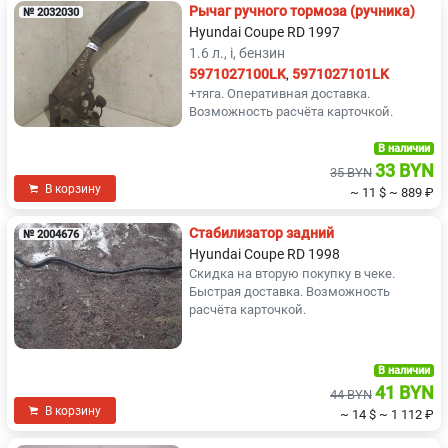
Рычаг ручного тормоза (ручника)
№ 2032030
Hyundai Coupe RD 1997
1.6 л., i, бензин
5971027100LK
,
5971027101LK
+тяга. Оперативная доставка.
Возможность расчёта карточкой.
В наличии
33 BYN
35 BYN
В корзину
~ 11 $
~ 889 ₽
Стабилизатор задний
№ 2004676
Hyundai Coupe RD 1998
Скидка на вторую покупку в чеке.
Быстрая доставка. Возможность
расчёта карточкой.
В наличии
41 BYN
44 BYN
В корзину
~ 14 $
~ 1 112 ₽