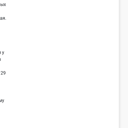
ных
ая.
 у
ы
 29
му