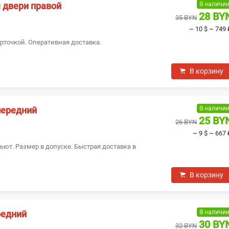
В наличи
 двери правой
28 BY
35 BYN
~ 10 $
~ 749 
рточкой. Оперативная доставка.
В корзину
В наличи
передний
25 BY
26 BYN
~ 9 $
~ 667 
ьют. Размер в допуске. Быстрая доставка в
В корзину
В наличи
редний
30 BY
32 BYN