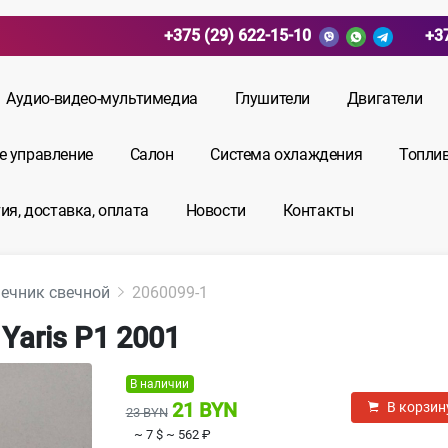
+375 (29) 622-15-10
+3
Аудио-видео-мультимедиа
Глушители
Двигатели
е управление
Салон
Система охлаждения
Топли
ия, доставка, оплата
Новости
Контакты
ечник свечной
2060099-1
Yaris P1 2001
В наличии
21 BYN
В корзин
23 BYN
~ 7 $
~ 562 ₽