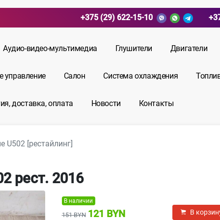
+375 (29) 622-15-10
+3
Аудио-видео-мультимедиа
Глушители
Двигатели
е управление
Салон
Система охлаждения
Топли
ия, доставка, оплата
Новости
Контакты
е U502 [рестайлинг]
02 рест. 2016
В наличии
121 BYN
В корзин
151 BYN