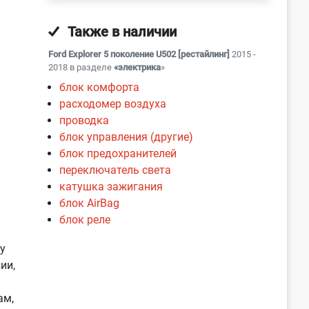
Также в наличии
Ford Explorer 5 поколение U502 [рестайлинг]
2015 -
2018 в разделе
«электрика
»
я
блок комфорта
расходомер воздуха
проводка
блок управления (другие)
блок предохранителей
переключатель света
катушка зажигания
блок AirBag
блок реле
у
ии,
ам,