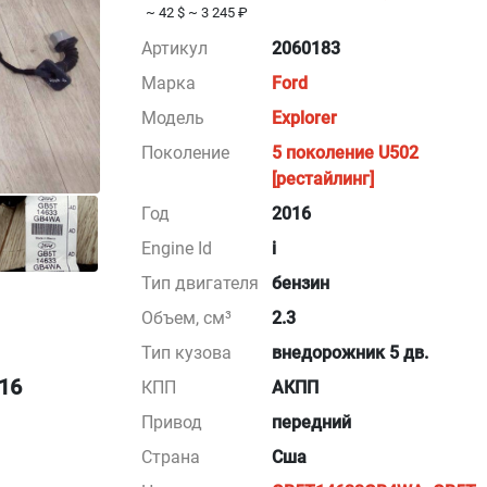
~ 42 $
~ 3 245 ₽
Артикул
2060183
Марка
Ford
Модель
Explorer
Поколение
5 поколение U502
[рестайлинг]
Год
2016
Engine Id
i
Тип двигателя
бензин
Объем, см³
2.3
Тип кузова
внедорожник 5 дв.
016
КПП
АКПП
Привод
передний
Страна
Сша