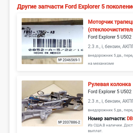
Другие запчасти Ford Explorer 5 поколени
Моторчик трапец
(стеклоочистител
Ford Explorer 5 U502
2.3 л., i, бензин, АКП
внедорожник 5 дв., пер
№ 2046569-1
на механизме
Рулевая колонка
Ford Explorer 5 U502
2.3 л., i, бензин, АКП
внедорожник 5 дв., пер
Номер запчасти:
DB
№ 2037886-2
Из США.В наличии. Дост
выплат.