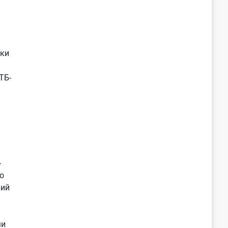
нки
ТБ-
-
о
рий
ми