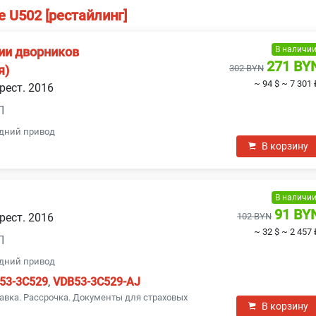
е U502 [рестайлинг]
В наличи
ии дворников
271 BY
302 BYN
я)
~ 94 $
~ 7 301 
 рест. 2016
П
едний привод
В корзину
В наличи
91 BY
 рест. 2016
102 BYN
~ 32 $
~ 2 457 
П
едний привод
53-3C529
,
VDB53-3C529-AJ
авка. Рассрочка. Документы для страховых
В корзину