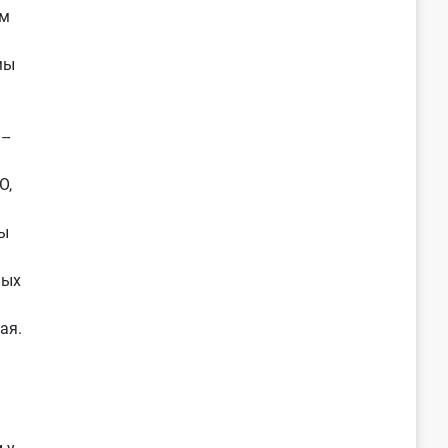
ам
мы
--
О,
ы
ных
ая.