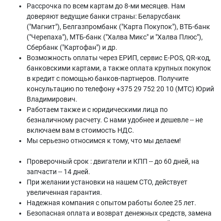
Рассрочка по всем картам до 8-ми месяцев. Нам
доверяют ведущие банки страны: Беларусбанк
("Магнит"), Белгазпромбанк ("Карта Покупок"), ВТБ-банк
("Черепаха"), МТБ-банк ("Халва Микс" и "Халва Плюс"),
Сбербанк ("Картофан") и др.
Возможность оплаты через ЕРИП, сервис E-POS, QR-код,
банковскими картами, а также оплата крупных покупок
в кредит с помощью банков-партнеров. Получите
консультацию по телефону +375 29 752 20 10 (МТС) Юрий
Владимирович.
Работаем также и с юридическими лица по
безналичному расчету. С нами удобнее и дешевле -- не
включаем вам в стоимость НДС.
Мы серьезно относимся к тому, что мы делаем!
Проверочный срок : двигатели и КПП -- до 60 дней, на
запчасти -- 14 дней.
При желании установки на нашем СТО, действует
увеличенная гарантия.
Надежная компания с опытом работы более 25 лет.
Безопасная оплата и возврат денежных средств, замена