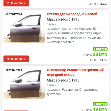
В корзину
~ 10 $
~ 764 ₽
Стекло двери передней левой
№ 2002763-2
Mazda Xedos 6 1995
серый
на двери; Состояние хорошее. Если
нужно, выпишем подтверждающие
документы для получения страховки.
Быстрая доставка.
В наличии
28 BYN
35 BYN
В корзину
~ 10 $
~ 749 ₽
Стеклоподъемник электрический
№ 2002763-1
передний левый
Mazda Xedos 6 1995
серый
на двери. Рассрочка. Оперативная
доставка.
В наличии
19 BYN
23 BYN