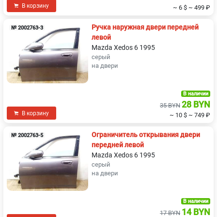
В корзину
~ 6 $
~ 499 ₽
Ручка наружная двери передней
№ 2002763-3
левой
Mazda Xedos 6 1995
серый
на двери
В наличии
28 BYN
35 BYN
В корзину
~ 10 $
~ 749 ₽
Ограничитель открывания двери
№ 2002763-5
передней левой
Mazda Xedos 6 1995
серый
на двери
В наличии
14 BYN
17 BYN