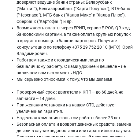
доверяют ведущие банки страны: Беларусбанк
("Магнит"), Белгазпромбанк ("Карта Покупок"), ВТБ-банк
("Черепаха"), МТБ-банк ("Халва Микс" и "Халва Плюс"),
Сбербанк ("Картофан") и др.
Возможность оплаты через ЕРИП, сервис E-POS, QR-код,
банковскими картами, а также оплата крупных покупок
в кредит с помощью банков-партнеров. Получите
консультацию по телефону +375 29 752 20 10 (МТС) Юрий
Владимирович.
Работаем также и с юридическими лица по
безналичному расчету. С нами удобнее и дешевле -- не
включаем вам в стоимость НДС.
Мы серьезно относимся к тому, что мы делаем!
Проверочный срок : двигатели и КПП -- до 60 дней, на
запчасти -- 14 дней.
При желании установки на нашем СТО, действует
увеличенная гарантия.
Надежная компания с опытом работы более 25 лет.
Безопасная оплата и возврат денежных средств, замена
детали в случае недопоставки или гарантийного случая.