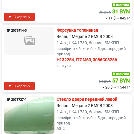
В наличии
31 BYN
35 BYN
В корзину
~ 11 $
~ 842 ₽
Форсунка топливная
№ 2078914-3
Renault Megane 2 BM0B 2003
1.4 л., i, K4J 730, бензин, 5МКПП
серебристый, хетчбэк 5 дв., передний
привод
H132254
,
ITGM60
,
3086C03286
4 штуки
В наличии
57 BYN
64 BYN
В корзину
~ 20 $
~ 1 544 ₽
Стекло двери передней левой
№ 2078727-1
Renault Megane 2 BM0B 2003
1.4 л., i, K4J 730, бензин, 5МКПП
серебристый, хетчбэк 5 дв., передний
привод
AS-2