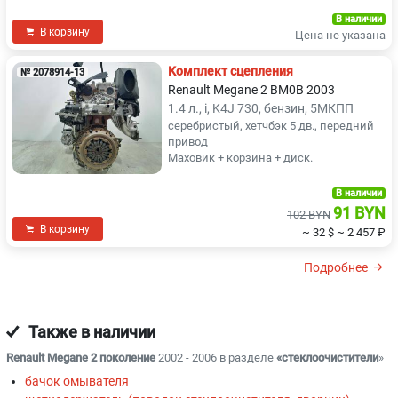
В наличии
В корзину
Цена не указана
Комплект сцепления
№ 2078914-13
Renault Megane 2 BM0B 2003
1.4 л., i, K4J 730, бензин, 5МКПП
серебристый, хетчбэк 5 дв., передний
привод
Маховик + корзина + диск.
В наличии
91 BYN
102 BYN
В корзину
~ 32 $
~ 2 457 ₽
Подробнее
Также в наличии
Renault Megane 2 поколение
2002 - 2006 в разделе
«стеклоочистители
»
бачок омывателя