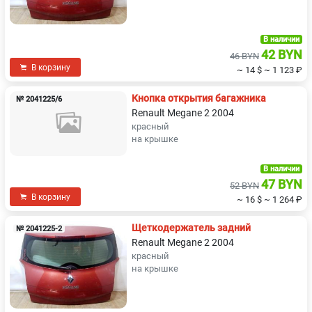
В наличии
42 BYN
46 BYN
В корзину
~ 14 $
~ 1 123 ₽
Кнопка открытия багажника
№ 2041225/6
Renault Megane 2 2004
красный
на крышке
В наличии
47 BYN
52 BYN
В корзину
~ 16 $
~ 1 264 ₽
Щеткодержатель задний
№ 2041225-2
Renault Megane 2 2004
красный
на крышке