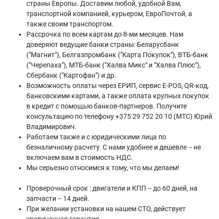
страны Европы. Доставим любой, удобной Вам,
транспортной компанией, курьером, ЕвроПочтой, а
также своим транспортом.
Рассрочка по всем картам до 8-ми месяцев. Нам
доверяют ведущие банки страны: Беларусбанк
("Магнит"), Белгазпромбанк ("Карта Покупок"), ВТБ-банк
("Черепаха"), МТБ-банк ("Халва Микс" и "Халва Плюс"),
Сбербанк ("Картофан") и др.
Возможность оплаты через ЕРИП, сервис E-POS, QR-код,
банковскими картами, а также оплата крупных покупок
в кредит с помощью банков-партнеров. Получите
консультацию по телефону +375 29 752 20 10 (МТС) Юрий
Владимирович.
Работаем также и с юридическими лица по
безналичному расчету. С нами удобнее и дешевле -- не
включаем вам в стоимость НДС.
Мы серьезно относимся к тому, что мы делаем!
Проверочный срок : двигатели и КПП -- до 60 дней, на
запчасти -- 14 дней.
При желании установки на нашем СТО, действует