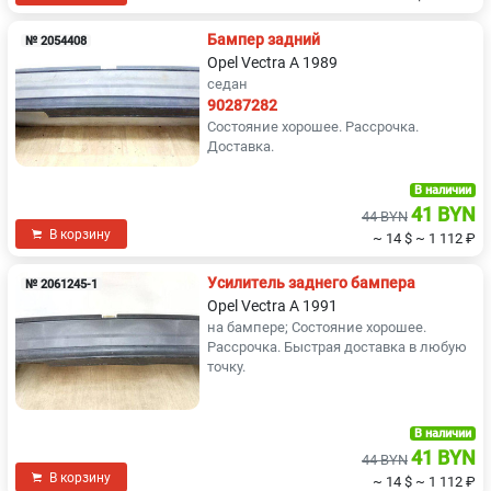
Бампер задний
№ 2054408
Opel Vectra A 1989
седан
90287282
Состояние хорошее. Рассрочка.
Доставка.
В наличии
41 BYN
44 BYN
В корзину
~ 14 $
~ 1 112 ₽
Усилитель заднего бампера
№ 2061245-1
Opel Vectra A 1991
на бампере; Состояние хорошее.
Рассрочка. Быстрая доставка в любую
точку.
В наличии
41 BYN
44 BYN
В корзину
~ 14 $
~ 1 112 ₽