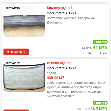
Бампер задний
№ 2061245
Opel Vectra A 1991
Состояние хорошее. Рассрочка.
Доставка.
В наличии
41 BYN
44 BYN
В корзину
~ 14 $
~ 1 112 ₽
Стекло заднее
№ 2047152
Opel Vectra A 1994
седан
43R-00137
с обогревом; Состояние хорошее. Если
нужно, выпишем подтверждающие
документы для получения страховки.
Быстрая доставка.
В наличии
104 BYN
131 BYN