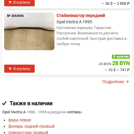
В корзину
~ 36 $
~ 2 808 ₽
Стабилизатор передний
№ 2054945
Opel Vectra A 1995
Состояние хорошее. Гарантия.
Рассрочка. Возможность расчёта
любой карточкой. Быстрая доставка в
любую точку.
В наличии
28 BYN
29 BYN
В корзину
~ 10 $
~ 741 ₽
Подробнее
Также в наличии
Opel Vectra A
1988 - 1995 в разделе
«оптика
»
фара левая
фонарь задний правый
поворотник правый