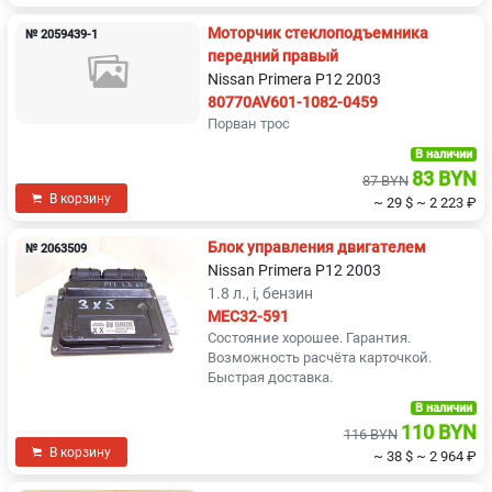
Моторчик стеклоподъемника
№ 2059439-1
передний правый
Nissan Primera P12 2003
80770AV601-1082-0459
Порван трос
В наличии
83 BYN
87 BYN
В корзину
~ 29 $
~ 2 223 ₽
Блок управления двигателем
№ 2063509
Nissan Primera P12 2003
1.8 л., i, бензин
MEC32-591
Состояние хорошее. Гарантия.
Возможность расчёта карточкой.
Быстрая доставка.
В наличии
110 BYN
116 BYN
В корзину
~ 38 $
~ 2 964 ₽