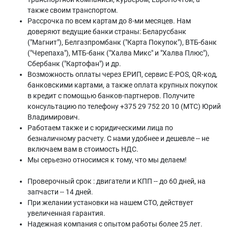
также своим транспортом.
Рассрочка по всем картам до 8-ми месяцев. Нам
доверяют ведущие банки страны: Беларусбанк
("Магнит"), Белгазпромбанк ("Карта Покупок"), ВТБ-банк
("Черепаха"), МТБ-банк ("Халва Микс" и "Халва Плюс"),
Сбербанк ("Картофан") и др.
Возможность оплаты через ЕРИП, сервис E-POS, QR-код,
банковскими картами, а также оплата крупных покупок
в кредит с помощью банков-партнеров. Получите
консультацию по телефону +375 29 752 20 10 (МТС) Юрий
Владимирович.
Работаем также и с юридическими лица по
безналичному расчету. С нами удобнее и дешевле -- не
включаем вам в стоимость НДС.
Мы серьезно относимся к тому, что мы делаем!
Проверочный срок : двигатели и КПП -- до 60 дней, на
запчасти -- 14 дней.
При желании установки на нашем СТО, действует
увеличенная гарантия.
Надежная компания с опытом работы более 25 лет.