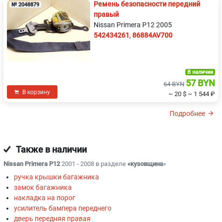
Ремень безопасности передний
№ 2048879
правый
Nissan Primera P12 2005
542434261
,
86884AV700
В наличии
57 BYN
64 BYN
В корзину
~ 20 $
~ 1 544 ₽
Подробнее
Также в наличии
Nissan Primera P12
2001 - 2008 в разделе
«кузовщина
»
ручка крышки багажника
замок багажника
накладка на порог
усилитель бампера переднего
дверь передняя правая