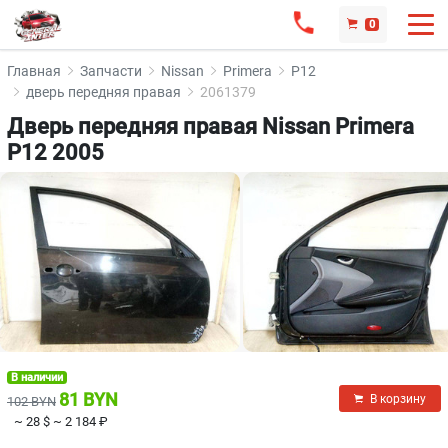
0
Главная
Запчасти
Nissan
Primera
P12
дверь передняя правая
2061379
Дверь передняя правая Nissan Primera
P12 2005
В наличии
81 BYN
В корзину
102 BYN
~ 28 $
~ 2 184 ₽