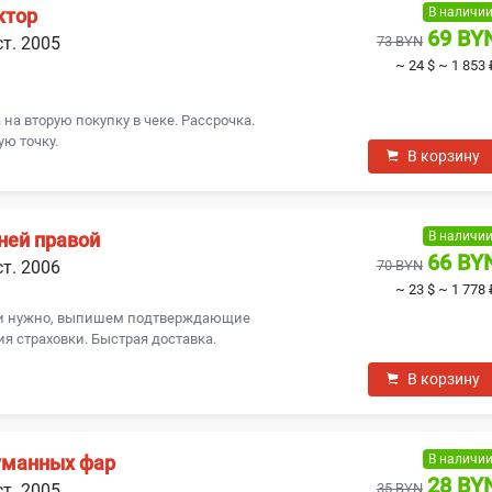
В наличи
ктор
69 BY
ст. 2005
73 BYN
~ 24 $
~ 1 853 
на вторую покупку в чеке. Рассрочка.
ую точку.
В корзину
В наличи
ней правой
66 BY
ст. 2006
70 BYN
~ 23 $
~ 1 778 
ли нужно, выпишем подтверждающие
я страховки. Быстрая доставка.
В корзину
В наличи
уманных фар
28 BY
ст. 2005
35 BYN