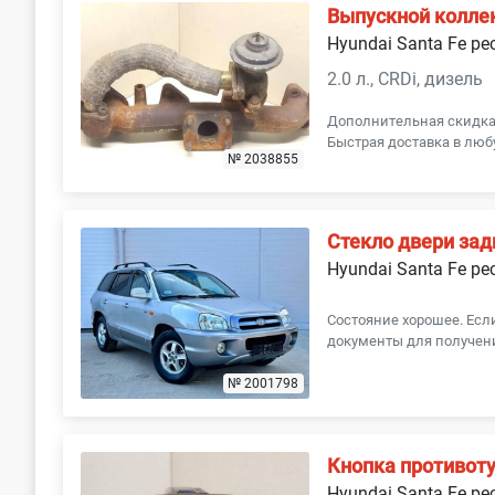
Выпускной колле
Hyundai Santa Fe ре
2.0 л., CRDi, дизель
Дополнительная скидка 
Быстрая доставка в люб
№ 2038855
Стекло двери зад
Hyundai Santa Fe ре
Состояние хорошее. Ес
документы для получени
№ 2001798
Кнопка противот
Hyundai Santa Fe ре