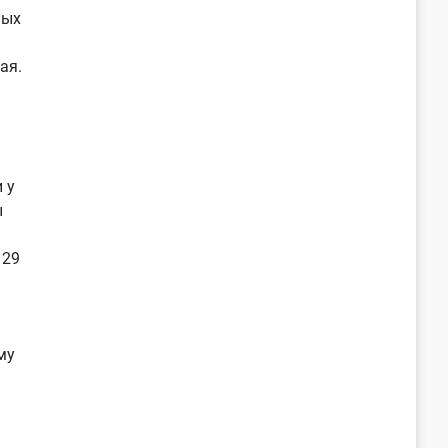
ных
ая.
 у
ы
 29
му