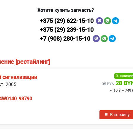
Хотите купить запчасть?
+375 (29) 622-15-10
+375 (29) 239-15-10
+7 (908) 280-15-10
ление [рестайлинг]
В наличи
й сигнализации
28 BY
ст. 2005
35 BYN
~ 10 $
~ 749 
4W0140
,
93790
В корзину