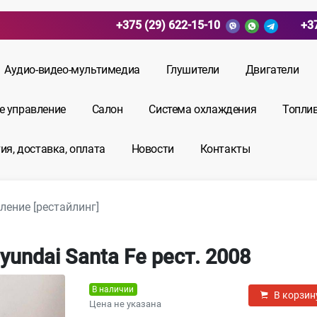
+375 (29) 622-15-10
+3
Аудио-видео-мультимедиа
Глушители
Двигатели
е управление
Салон
Система охлаждения
Топли
ия, доставка, оплата
Новости
Контакты
ление [рестайлинг]
undai Santa Fe рест. 2008
В наличии
В корзин
Цена не указана