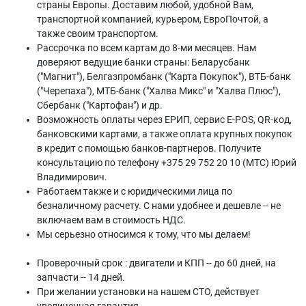
страны Европы. Доставим любой, удобной Вам,
транспортной компанией, курьером, ЕвроПочтой, а
также своим транспортом.
Рассрочка по всем картам до 8-ми месяцев. Нам
доверяют ведущие банки страны: Беларусбанк
("Магнит"), Белгазпромбанк ("Карта Покупок"), ВТБ-банк
("Черепаха"), МТБ-банк ("Халва Микс" и "Халва Плюс"),
Сбербанк ("Картофан") и др.
Возможность оплаты через ЕРИП, сервис E-POS, QR-код,
банковскими картами, а также оплата крупных покупок
в кредит с помощью банков-партнеров. Получите
консультацию по телефону +375 29 752 20 10 (МТС) Юрий
Владимирович.
Работаем также и с юридическими лица по
безналичному расчету. С нами удобнее и дешевле -- не
включаем вам в стоимость НДС.
Мы серьезно относимся к тому, что мы делаем!
Проверочный срок : двигатели и КПП -- до 60 дней, на
запчасти -- 14 дней.
При желании установки на нашем СТО, действует