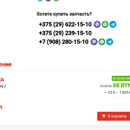
Хотите купить запчасть?
+375 (29) 622-15-10
+375 (29) 239-15-10
+7 (908) 280-15-10
ение
В наличи
ка
68 BY
997
75 BYN
~ 23 $
~ 1 825 
I
В корзину