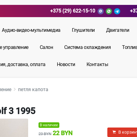
+375 (29) 622-15-10
+3
Аудио-видео-мультимедиа
Глушители
Двигатели
е управление
Салон
Система охлаждения
Топли
ия, доставка, оплата
Новости
Контакты
ление
петля капота
f 3 1995
В наличии
22 BYN
В корзин
23 BYN