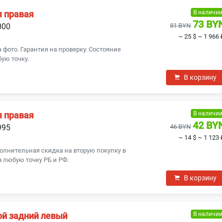
В наличи
я правая
73 BY
000
81 BYN
~ 25 $
~ 1 966 
а фото. Гарантия на проверку. Состояние
ую точку.
В корзину
В наличи
я правая
42 BY
995
46 BYN
~ 14 $
~ 1 123 
олнительная скидка на вторую покупку в
в любую точку РБ и РФ.
В корзину
В наличи
ой задний левый