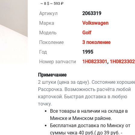
~ 8 $
~ 593 ₽
Артикул
2063319
Марка
Volkswagen
Модель
Golf
Поколение
3 поколение
Год
1995
Номер запчасти
1H0823301
,
1H0823302
Примечание
2 штуки (цена за одну). Состояние хорошее
Рассрочка. Возможность расчёта любой
карточкой. Быстрая доставка в любую
точку.
Все товары в наличии на складе в
Минскe и Минском районе.
Бесплатная доставка по Минску от
суммы чека 40 руб.( до 39 руб. -