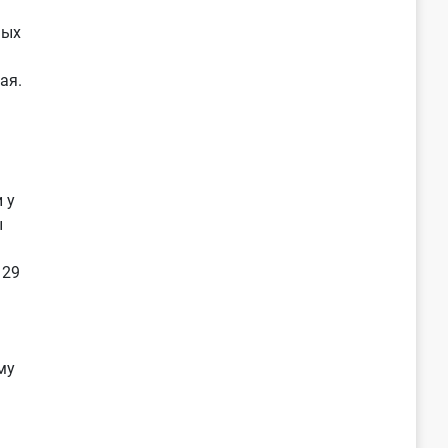
ных
ая.
 у
ы
 29
му