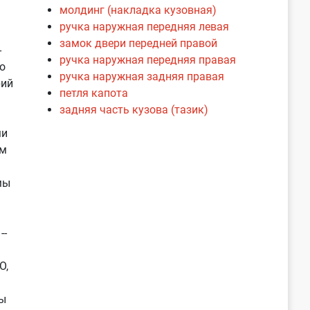
молдинг (накладка кузовная)
ручка наружная передняя левая
замок двери передней правой
-
ручка наружная передняя правая
о
ручка наружная задняя правая
рий
петля капота
задняя часть кузова (тазик)
ми
ам
мы
--
О,
ы