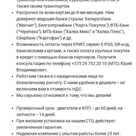
также своим транспортом.
Рассрочка по всем картам до 8-ми месяцев. Нам
доверяют ведущие банки страны: Беларусбанк
("Магнит"), Белгазпромбанк ("Карта Покупок"), ВТБ-банк
("Черепаха"), МТБ-банк ("Халва Микс" и "Халва Плюс"),
Сбербанк ("Картофан") и др.
Возможность оплаты через ЕРИП, сервис E-POS, QR-код,
банковскими картами, а также оплата крупных покупок
в кредит с помощью банков-партнеров. Получите
консультацию по телефону +375 29 752 20 10 (МТС) Юрий
Владимирович.
Работаем также и с юридическими лица по
безналичному расчету. С нами удобнее и дешевле -- не
включаем вам в стоимость НДС.
Мы серьезно относимся к тому, что мы делаем!
Проверочный срок : двигатели и КПП -- до 60 дней, на
запчасти -- 14 дней.
При желании установки на нашем СТО, действует
увеличенная гарантия.
Надежная компания с опытом работы более 25 лет.