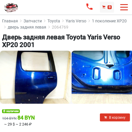
0
Главная
Запчасти
Toyota
Yaris Verso
1 поколение XP20
дверь задняя левая
2064769
Дверь задняя левая Toyota Yaris Verso
XP20 2001
В наличии
84 BYN
В корзину
104 BYN
~ 29 $
~ 2 246 ₽