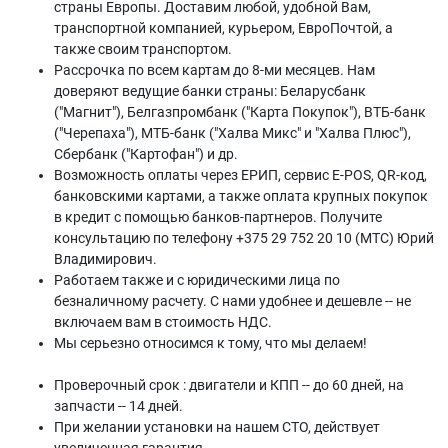
страны Европы. Доставим любой, удобной Вам,
транспортной компанией, курьером, ЕвроПочтой, а
также своим транспортом.
Рассрочка по всем картам до 8-ми месяцев. Нам
доверяют ведущие банки страны: Беларусбанк
("Магнит"), Белгазпромбанк ("Карта Покупок"), ВТБ-банк
("Черепаха"), МТБ-банк ("Халва Микс" и "Халва Плюс"),
Сбербанк ("Картофан") и др.
Возможность оплаты через ЕРИП, сервис E-POS, QR-код,
банковскими картами, а также оплата крупных покупок
в кредит с помощью банков-партнеров. Получите
консультацию по телефону +375 29 752 20 10 (МТС) Юрий
Владимирович.
Работаем также и с юридическими лица по
безналичному расчету. С нами удобнее и дешевле -- не
включаем вам в стоимость НДС.
Мы серьезно относимся к тому, что мы делаем!
Проверочный срок : двигатели и КПП -- до 60 дней, на
запчасти -- 14 дней.
При желании установки на нашем СТО, действует