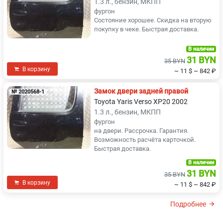
1.3 л., бензин, МКПП
фургон
Состояние хорошее. Скидка на вторую
покупку в чеке. Быстрая доставка.
В наличии
31 BYN
35 BYN
В корзину
~ 11 $
~ 842 ₽
Замок двери задней правой
№ 2020568-1
Toyota Yaris Verso XP20 2002
1.3 л., бензин, МКПП
фургон
на двери. Рассрочка. Гарантия.
Возможность расчёта карточкой.
Быстрая доставка.
В наличии
31 BYN
35 BYN
В корзину
~ 11 $
~ 842 ₽
Подробнее