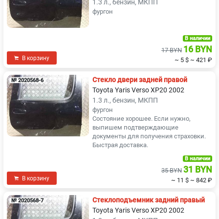
1.3 л., бензин, МКПП
фургон
В наличии
16 BYN
17 BYN
В корзину
~ 5 $
~ 421 ₽
Стекло двери задней правой
№ 2020568-6
Toyota Yaris Verso XP20 2002
1.3 л., бензин, МКПП
фургон
Состояние хорошее. Если нужно,
выпишем подтверждающие
документы для получения страховки.
Быстрая доставка.
В наличии
31 BYN
35 BYN
В корзину
~ 11 $
~ 842 ₽
Стеклоподъемник задний правый
№ 2020568-7
Toyota Yaris Verso XP20 2002