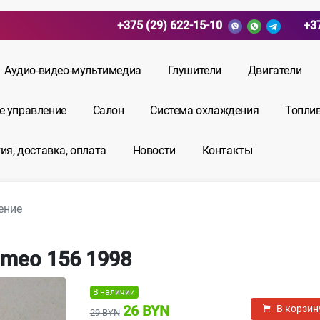
+375 (29) 622-15-10
+3
Аудио-видео-мультимедиа
Глушители
Двигатели
е управление
Салон
Система охлаждения
Топли
ия, доставка, оплата
Новости
Контакты
ение
omeo 156 1998
В наличии
26 BYN
В корзин
29 BYN