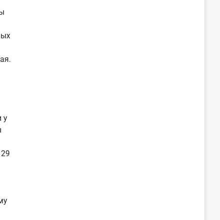
ы
ных
ая.
 у
ы
 29
му