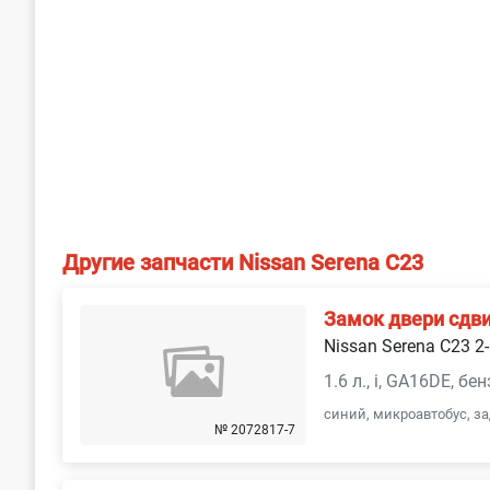
Другие запчасти Nissan Serena С23
Замок двери сдв
Nissan Serena С23 2-
1.6 л., i, GA16DE, б
синий, микроавтобус, з
№ 2072817-7