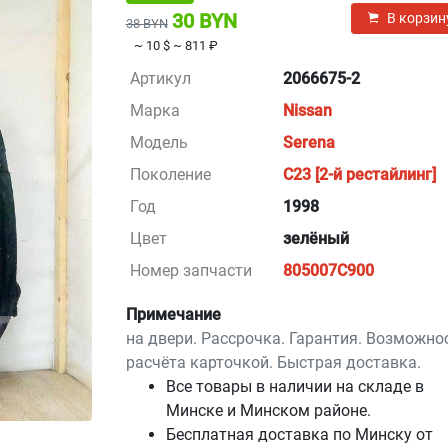
30 BYN
В корзин
38 BYN
~ 10 $
~ 811 ₽
Артикул
2066675-2
Марка
Nissan
Модель
Serena
Поколение
С23 [2-й рестайлинг]
Год
1998
Цвет
зелёный
Номер запчасти
805007C900
Примечание
на двери. Рассрочка. Гарантия. Возможно
расчёта карточкой. Быстрая доставка.
Все товары в наличии на складе в
Минскe и Минском районе.
Бесплатная доставка по Минску от