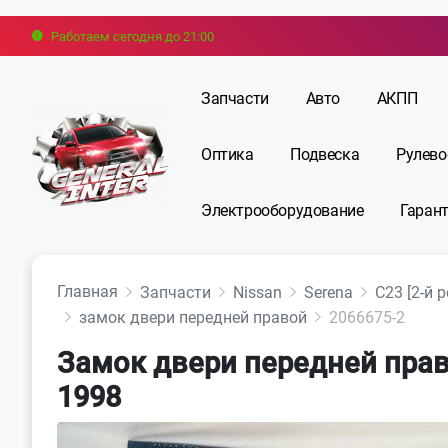
Работаем сегодня до 21:00
Запчасти
Авто
АКПП
Оптика
Подвеска
Рулево
Электрооборудование
Гарант
Главная
Запчасти
Nissan
Serena
С23 [2-й 
замок двери передней правой
2066675-2
Замок двери передней право
1998