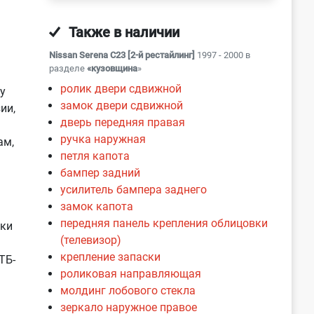
Также в наличии
Nissan Serena С23 [2-й рестайлинг]
1997 - 2000 в
разделе
«кузовщина
»
ролик двери сдвижной
у
замок двери сдвижной
ии,
дверь передняя правая
ручка наружная
ам,
петля капота
бампер задний
усилитель бампера заднего
замок капота
передняя панель крепления облицовки
нки
(телевизор)
крепление запаски
ТБ-
роликовая направляющая
молдинг лобового стекла
зеркало наружное правое