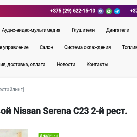
+375 (29) 622-15-10
+3
Аудио-видео-мультимедиа
Глушители
Двигатели
е управление
Салон
Система охлаждения
Топли
ия, доставка, оплата
Новости
Контакты
рестайлинг]
й Nissan Serena С23 2-й рест.
В наличии