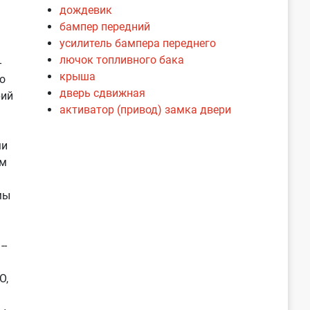
дождевик
бампер передний
усилитель бампера переднего
лючок топливного бака
-
крыша
о
дверь сдвижная
рий
активатор (привод) замка двери
ми
ам
мы
--
О,