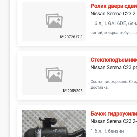
Ролик двери сдв
Nissan Serena С23 2-
1.6 л., i, GA16DE, б
синий, микроавтобус, з
№ 2072817-3
Стеклоподъемник
Nissan Serena С23 р
Состояние хорошее. Скид
доставка.
№ 2059205
Бачок гидроусил
Nissan Serena С23 2-
1.6 л., i, бензин