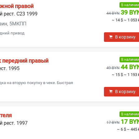
В наличи
ижной правой
39 BY
й рест. C23 1999
44 BYN
~ 14 $
~ 1 053 
ензин, 5МКПП
адний привод
В корзину
В наличи
 передний правый
44 BY
ест. 1995
49 BYN
~ 15 $
~ 1 193 
ка на вторую покупку в чеке. Быстрая
В корзину
В наличи
ителя
17 BY
й рест. 1997
17 BYN
~ 6 $
~ 445 