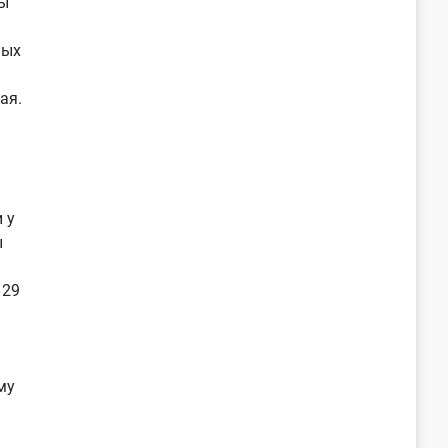
ы
ных
ая.
 у
ы
 29
му