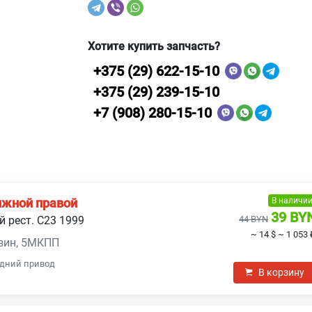
Хотите купить запчасть?
+375 (29) 622-15-10
+375 (29) 239-15-10
+7 (908) 280-15-10
В наличи
ижной правой
39 BY
й рест. C23 1999
44 BYN
~ 14 $
~ 1 053 
ензин, 5МКПП
адний привод
В корзину