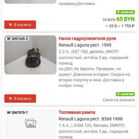
проверку.Доставка.
В наличии
65 BYN
73 BYN
В корзину
~ 23 $
~ 1 755 ₽
Насос гидроусилителя руля
№ 2051245-3
Renault Laguna рест. 1999
2.2 л., G8T 760, дизель, МКПП
золотистый, хетчбэк 5 дв., передний
привод
на ДВС; Из Европы. Проверен, не
шумит. Давление в норме. Скидка на
вторую покупку в чеке. Доставка в
любую точку.
В наличии
В корзину
Цена не указана
Топливная рампа
№ 2067973-7
Renault Laguna рест. B568 1998
1.6 л., i, K4M 720, бензин, 5МКПП
золотистый, хетчбэк 5 дв., передний
привод