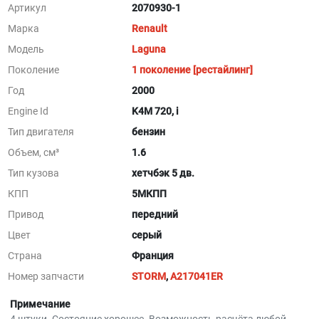
Артикул
2070930-1
Марка
Renault
Модель
Laguna
Поколение
1 поколение [рестайлинг]
Год
2000
Engine Id
K4M 720, i
Тип двигателя
бензин
Объем, см³
1.6
Тип кузова
хетчбэк 5 дв.
КПП
5МКПП
Привод
передний
Цвет
серый
Страна
Франция
Номер запчасти
STORM
,
A217041ER
Примечание