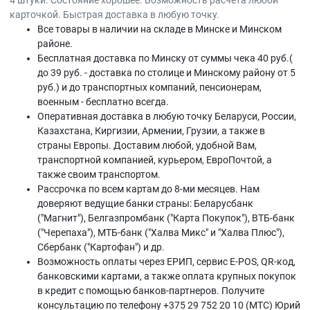
4 штуки. Состояние хорошее. Возможность расчёта любой
карточкой. Быстрая доставка в любую точку.
Все товары в наличии на складе в Минскe и Минском
районе.
Бесплатная доставка по Минску от суммы чека 40 руб.(
до 39 руб. - доставка по столице и Минскому району от 5
руб.) и до транспортных компаний, пенсионерам,
военным - бесплатно всегда.
Оперативная доставка в любую точку Беларуси, России,
Казахстана, Киргизии, Армении, Грузии, а также в
страны Европы. Доставим любой, удобной Вам,
транспортной компанией, курьером, ЕвроПочтой, а
также своим транспортом.
Рассрочка по всем картам до 8-ми месяцев. Нам
доверяют ведущие банки страны: Беларусбанк
("Магнит"), Белгазпромбанк ("Карта Покупок"), ВТБ-банк
("Черепаха"), МТБ-банк ("Халва Микс" и "Халва Плюс"),
Сбербанк ("Картофан") и др.
Возможность оплаты через ЕРИП, сервис E-POS, QR-код,
банковскими картами, а также оплата крупных покупок
в кредит с помощью банков-партнеров. Получите
консультацию по телефону +375 29 752 20 10 (МТС) Юрий