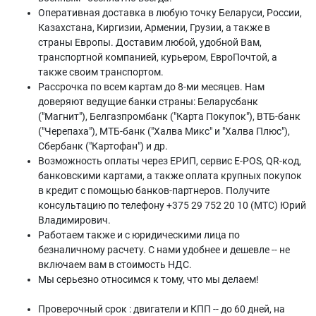
Оперативная доставка в любую точку Беларуси, России,
Казахстана, Киргизии, Армении, Грузии, а также в
страны Европы. Доставим любой, удобной Вам,
транспортной компанией, курьером, ЕвроПочтой, а
также своим транспортом.
Рассрочка по всем картам до 8-ми месяцев. Нам
доверяют ведущие банки страны: Беларусбанк
("Магнит"), Белгазпромбанк ("Карта Покупок"), ВТБ-банк
("Черепаха"), МТБ-банк ("Халва Микс" и "Халва Плюс"),
Сбербанк ("Картофан") и др.
Возможность оплаты через ЕРИП, сервис E-POS, QR-код,
банковскими картами, а также оплата крупных покупок
в кредит с помощью банков-партнеров. Получите
консультацию по телефону +375 29 752 20 10 (МТС) Юрий
Владимирович.
Работаем также и с юридическими лица по
безналичному расчету. С нами удобнее и дешевле -- не
включаем вам в стоимость НДС.
Мы серьезно относимся к тому, что мы делаем!
Проверочный срок : двигатели и КПП -- до 60 дней, на