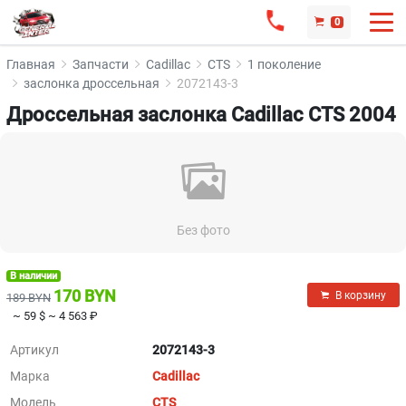
0
Главная
Запчасти
Cadillac
CTS
1 поколение
заслонка дроссельная
2072143-3
Дроссельная заслонка Cadillac CTS 2004
Без фото
В наличии
170 BYN
В корзину
189 BYN
~ 59 $
~ 4 563 ₽
Артикул
2072143-3
Марка
Cadillac
Модель
CTS