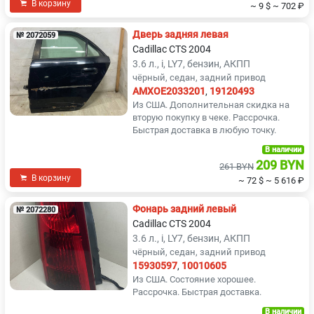
В корзину
~ 9 $
~ 702 ₽
Дверь задняя левая
№ 2072059
Cadillac CTS 2004
3.6 л., i, LY7, бензин, АКПП
чёрный, седан, задний привод
AMXOE2033201
,
19120493
Из США. Дополнительная скидка на
вторую покупку в чеке. Рассрочка.
Быстрая доставка в любую точку.
В наличии
209 BYN
261 BYN
В корзину
~ 72 $
~ 5 616 ₽
Фонарь задний левый
№ 2072280
Cadillac CTS 2004
3.6 л., i, LY7, бензин, АКПП
чёрный, седан, задний привод
15930597
,
10010605
Из США. Состояние хорошее.
Рассрочка. Быстрая доставка.
В наличии