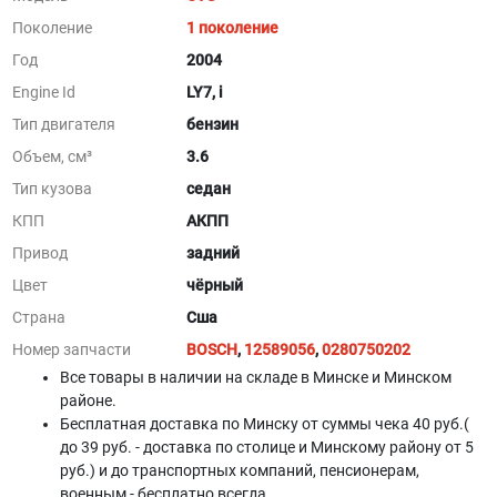
Поколение
1 поколение
Год
2004
Engine Id
LY7, i
Тип двигателя
бензин
Объем, см³
3.6
Тип кузова
седан
КПП
АКПП
Привод
задний
Цвет
чёрный
Страна
Сша
Номер запчасти
BOSCH
,
12589056
,
0280750202
Все товары в наличии на складе в Минскe и Минском
районе.
Бесплатная доставка по Минску от суммы чека 40 руб.(
до 39 руб. - доставка по столице и Минскому району от 5
руб.) и до транспортных компаний, пенсионерам,
военным - бесплатно всегда.