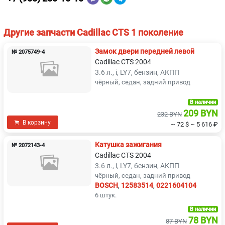
Другие запчасти Cadillac CTS 1 поколение
Замок двери передней левой
№ 2075749-4
Cadillac CTS 2004
3.6 л., i, LY7, бензин, АКПП
чёрный, седан, задний привод
В наличии
209 BYN
232 BYN
В корзину
~ 72 $
~ 5 616 ₽
Катушка зажигания
№ 2072143-4
Cadillac CTS 2004
3.6 л., i, LY7, бензин, АКПП
чёрный, седан, задний привод
BOSCH
,
12583514
,
0221604104
6 штук.
В наличии
78 BYN
87 BYN