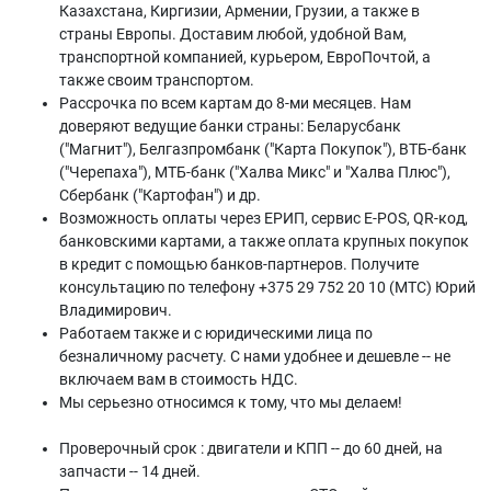
Казахстана, Киргизии, Армении, Грузии, а также в
страны Европы. Доставим любой, удобной Вам,
транспортной компанией, курьером, ЕвроПочтой, а
также своим транспортом.
Рассрочка по всем картам до 8-ми месяцев. Нам
доверяют ведущие банки страны: Беларусбанк
("Магнит"), Белгазпромбанк ("Карта Покупок"), ВТБ-банк
("Черепаха"), МТБ-банк ("Халва Микс" и "Халва Плюс"),
Сбербанк ("Картофан") и др.
Возможность оплаты через ЕРИП, сервис E-POS, QR-код,
банковскими картами, а также оплата крупных покупок
в кредит с помощью банков-партнеров. Получите
консультацию по телефону +375 29 752 20 10 (МТС) Юрий
Владимирович.
Работаем также и с юридическими лица по
безналичному расчету. С нами удобнее и дешевле -- не
включаем вам в стоимость НДС.
Мы серьезно относимся к тому, что мы делаем!
Проверочный срок : двигатели и КПП -- до 60 дней, на
запчасти -- 14 дней.