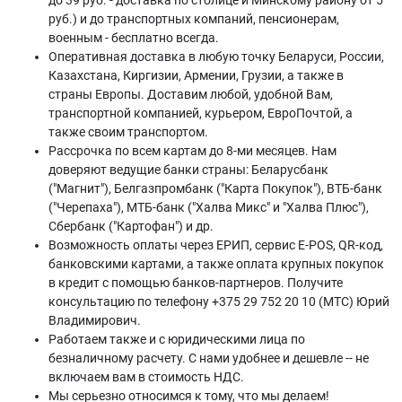
до 39 руб. - доставка по столице и Минскому району от 5
руб.) и до транспортных компаний, пенсионерам,
военным - бесплатно всегда.
Оперативная доставка в любую точку Беларуси, России,
Казахстана, Киргизии, Армении, Грузии, а также в
страны Европы. Доставим любой, удобной Вам,
транспортной компанией, курьером, ЕвроПочтой, а
также своим транспортом.
Рассрочка по всем картам до 8-ми месяцев. Нам
доверяют ведущие банки страны: Беларусбанк
("Магнит"), Белгазпромбанк ("Карта Покупок"), ВТБ-банк
("Черепаха"), МТБ-банк ("Халва Микс" и "Халва Плюс"),
Сбербанк ("Картофан") и др.
Возможность оплаты через ЕРИП, сервис E-POS, QR-код,
банковскими картами, а также оплата крупных покупок
в кредит с помощью банков-партнеров. Получите
консультацию по телефону +375 29 752 20 10 (МТС) Юрий
Владимирович.
Работаем также и с юридическими лица по
безналичному расчету. С нами удобнее и дешевле -- не
включаем вам в стоимость НДС.
Мы серьезно относимся к тому, что мы делаем!