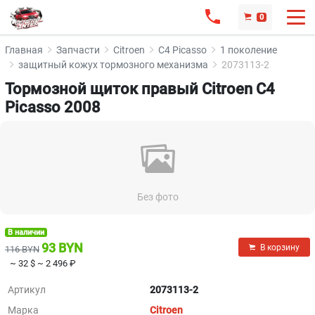
0
Главная
Запчасти
Citroen
C4 Picasso
1 поколение
защитный кожух тормозного механизма
2073113-2
Тормозной щиток правый Citroen C4
Picasso 2008
Без фото
В наличии
93 BYN
В корзину
116 BYN
~ 32 $
~ 2 496 ₽
Артикул
2073113-2
Марка
Citroen