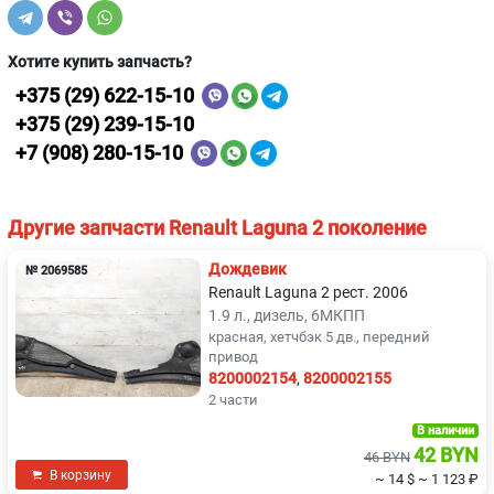
Хотите купить запчасть?
+375 (29) 622-15-10
+375 (29) 239-15-10
+7 (908) 280-15-10
Другие запчасти Renault Laguna 2 поколение
Дождевик
№ 2069585
Renault Laguna 2 рест. 2006
1.9 л., дизель, 6МКПП
красная, хетчбэк 5 дв., передний
привод
8200002154
,
8200002155
2 части
В наличии
42 BYN
46 BYN
В корзину
~ 14 $
~ 1 123 ₽