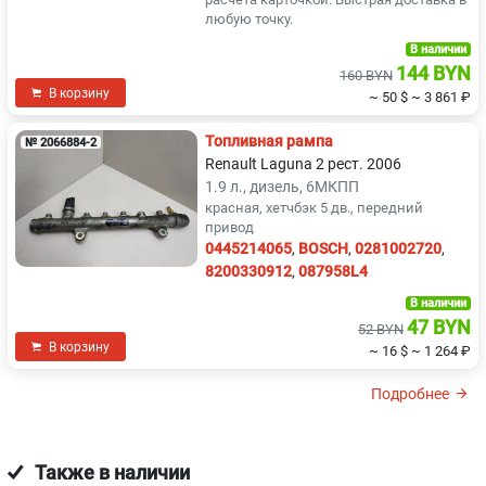
любую точку.
В наличии
144 BYN
160 BYN
В корзину
~ 50 $
~ 3 861 ₽
Топливная рампа
№ 2066884-2
Renault Laguna 2 рест. 2006
1.9 л., дизель, 6МКПП
красная, хетчбэк 5 дв., передний
привод
0445214065
,
BOSCH
,
0281002720
,
8200330912
,
087958L4
В наличии
47 BYN
52 BYN
В корзину
~ 16 $
~ 1 264 ₽
Подробнее
Также в наличии