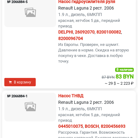
Насос гидроусилителя руля
№ 2066884-5
Renault Laguna 2 рест. 2006
1.9 л., дизель, 6МКПП
красная, хетчбэк 5 дв., передний
привод
DELPHI
,
26092070
,
8200100082
,
8200096704
Из Европы. Проверен, не шумит.
Давление в норме. Скидка на вторую
покупку в чеке. Доставка в любую
точку.
В наличии
83 BYN
87 BYN
В корзину
~ 29 $
~ 2 223 ₽
Насос ТНВД
№ 2066884-1
Renault Laguna 2 рест. 2006
1.9 л., дизель, 6МКПП
красная, хетчбэк 5 дв., передний
привод
0445010075
,
BOSCH
,
8200456693
Рассрочка. Гарантия. Возможность
расчета карточкой. Быстрая доставка в