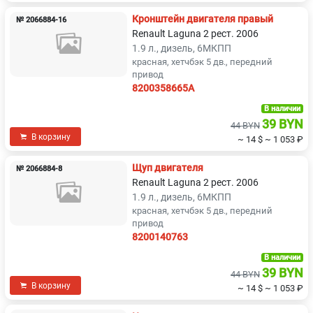
Кронштейн двигателя правый
№ 2066884-16
Renault Laguna 2 рест. 2006
1.9 л., дизель, 6МКПП
красная, хетчбэк 5 дв., передний
привод
8200358665A
В наличии
39 BYN
44 BYN
В корзину
~ 14 $
~ 1 053 ₽
Щуп двигателя
№ 2066884-8
Renault Laguna 2 рест. 2006
1.9 л., дизель, 6МКПП
красная, хетчбэк 5 дв., передний
привод
8200140763
В наличии
39 BYN
44 BYN
В корзину
~ 14 $
~ 1 053 ₽