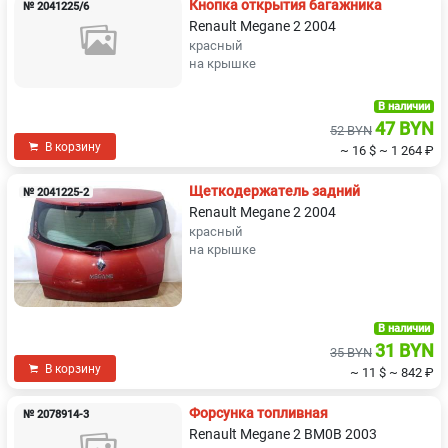
Кнопка открытия багажника
№ 2041225/6
Renault Megane 2 2004
красный
на крышке
В наличии
47 BYN
52 BYN
В корзину
~ 16 $
~ 1 264 ₽
Щеткодержатель задний
№ 2041225-2
Renault Megane 2 2004
красный
на крышке
В наличии
31 BYN
35 BYN
В корзину
~ 11 $
~ 842 ₽
Форсунка топливная
№ 2078914-3
Renault Megane 2 BM0B 2003