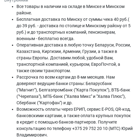
Внутренний
Все товары в наличии на складе в Минскe и Минском
районе.
Бесплатная доставка по Минску от суммы чека 40 руб.(
до 39 руб. - доставка по столице и Минскому району от 5
руб.) и до транспортных компаний, пенсионерам,
военным - бесплатно всегда.
Оперативная доставка в любую точку Беларуси, России,
Казахстана, Киргизии, Армении, Грузии, а также в
страны Европы. Доставим любой, удобной Вам,
транспортной компанией, курьером, ЕвроПочтой, а
также своим транспортом.
Рассрочка по всем картам до 8-ми месяцев. Нам
доверяют ведущие банки страны: Беларусбанк
("Магнит"), Белгазпромбанк ("Карта Покупок"), ВТБ-банк
("Черепаха"), МТБ-банк ("Халва Микс" и "Халва Плюс"),
Сбербанк ("Картофан") и др.
Возможность оплаты через ЕРИП, сервис E-POS, QR-код,
банковскими картами, а также оплата крупных покупок
в кредит с помощью банков-партнеров. Получите
консультацию по телефону +375 29 752 20 10 (МТС) Юрий
Владимирович.