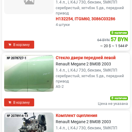
1.4 л., i, K4J 730, бензин, 5МКПП
серебристый, хетчбэк 5 дв., передний
привод
H132254
,
ITGM60
,
3086C03286
4 штуки
В наличии
57 BYN
64 BYN
В корзину
~ 20 $
~ 1 544 ₽
Стекло двери передней левой
№ 2078727-1
Renault Megane 2 BM0B 2003
1.4 л., i, K4J 730, бензин, 5МКПП
серебристый, хетчбэк 5 дв., передний
привод
AS-2
В наличии
В корзину
Цена не указана
Комплект сцепления
№ 2078914-13
Renault Megane 2 BM0B 2003
1.4 л., i, K4J 730, бензин, 5МКПП