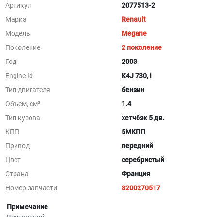
Артикул
2077513-2
Марка
Renault
Модель
Megane
Поколение
2 поколение
Год
2003
Engine Id
K4J 730, i
Тип двигателя
бензин
Объем, см³
1.4
Тип кузова
хетчбэк 5 дв.
КПП
5МКПП
Привод
передний
Цвет
серебристый
Страна
Франция
Номер запчасти
8200270517
Примечание