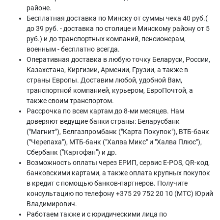
районе.
Бесплатная доставка по Минску от суммы чека 40 руб.(
до 39 руб. - доставка по столице и Минскому району от 5
руб.) и до транспортных компаний, пенсионерам,
военным - бесплатно всегда.
Оперативная доставка в любую точку Беларуси, России,
Казахстана, Киргизии, Армении, Грузии, а также в
страны Европы. Доставим любой, удобной Вам,
транспортной компанией, курьером, ЕвроПочтой, а
также своим транспортом.
Рассрочка по всем картам до 8-ми месяцев. Нам
доверяют ведущие банки страны: Беларусбанк
("Магнит"), Белгазпромбанк ("Карта Покупок"), ВТБ-банк
("Черепаха"), МТБ-банк ("Халва Микс" и "Халва Плюс"),
Сбербанк ("Картофан") и др.
Возможность оплаты через ЕРИП, сервис E-POS, QR-код,
банковскими картами, а также оплата крупных покупок
в кредит с помощью банков-партнеров. Получите
консультацию по телефону +375 29 752 20 10 (МТС) Юрий
Владимирович.
Работаем также и с юридическими лица по