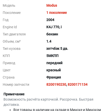
Модель
Modus
Поколение
1 поколение
Год
2004
Engine Id
K4J 770, i
Тип двигателя
бензин
Объем, см³
1.4
Тип кузова
хетчбэк 5 дв.
КПП
5МКПП
Привод
передний
Цвет
красный
Страна
Франция
Номер запчасти
8200190230
,
8200171134
Примечание
Возможность расчёта карточкой. Рассрочка. Быстрая
доставка.
Все товары в наличии на складе в Минскe и Минском