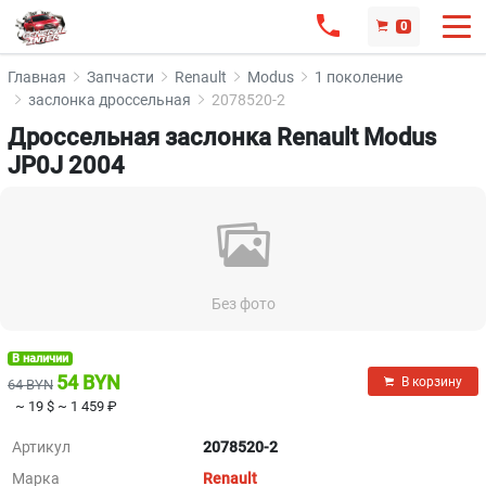
0
Главная
Запчасти
Renault
Modus
1 поколение
заслонка дроссельная
2078520-2
Дроссельная заслонка Renault Modus
JP0J 2004
Без фото
В наличии
54 BYN
В корзину
64 BYN
~ 19 $
~ 1 459 ₽
Артикул
2078520-2
Марка
Renault