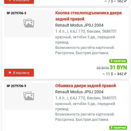
~ 7 $
~ 562 ₽
Кнопка стеклоподъемника двери
№ 2079706-3
задней правой
Renault Modus JP0J 2004
1.4 л., i, K4J 770, бензин, 5МКПП
красный, хетчбэк 5 дв., передний
привод
Возможность расчёта карточкой.
Рассрочка. Быстрая доставка.
В наличии
31 BYN
35 BYN
В корзину
~ 11 $
~ 842 ₽
Обшивка двери задней правой
№ 2079706-9
Renault Modus JP0J 2004
1.4 л., i, K4J 770, бензин, 5МКПП
красный, хетчбэк 5 дв., передний
привод
Возможность расчёта карточкой.
Рассрочка. Быстрая доставка.
В наличии