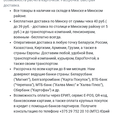
Возможность расчёта карточкой. Рассрочка. Быстрая
доставка.
Все товары в наличии на складе в Минскe и Минском
районе.
Бесплатная доставка по Минску от суммы чека 40 руб.(
до 39 руб. - доставка по столице и Минскому району от 5
руб.) и до транспортных компаний, пенсионерам,
военным - бесплатно всегда.
Оперативная доставка в любую точку Беларуси, России,
Казахстана, Киргизии, Армении, Грузии, а также в
страны Европы. Доставим любой, удобной Вам,
транспортной компанией, курьером, ЕвроПочтой, а
также своим транспортом.
Рассрочка по всем картам до 8-ми месяцев. Нам
доверяют ведущие банки страны: Беларусбанк
("Магнит"), Белгазпромбанк ("Карта Покупок"), ВТБ-банк
("Черепаха"), МТБ-банк ("Халва Микс" и "Халва Плюс"),
Сбербанк ("Картофан") и др.
Возможность оплаты через ЕРИП, сервис E-POS, QR-код,
банковскими картами, а также оплата крупных покупок
в кредит с помощью банков-партнеров. Получите
консультацию по телефону +375 29 752 20 10 (МТС) Юрий