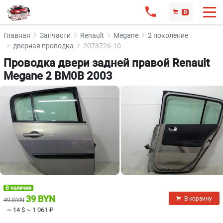
0
Главная
Запчасти
Renault
Megane
2 поколение
дверная проводка
2078726-10
Проводка двери задней правой Renault
Megane 2 BM0B 2003
В наличии
39 BYN
В корзину
49 BYN
~ 14 $
~ 1 061 ₽