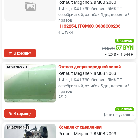
Renault Megane 2 BM0B 2003
1.4 л., i, K4J 730, бензин, 5МКПП
серебристый, хетчбэк 5 дв., передний
привод
H132254
,
ITGM60
,
3086C03286
4 штуки
В наличии
57 BYN
64 BYN
В корзину
~ 20 $
~ 1 544 ₽
Стекло двери передней левой
№ 2078727-1
Renault Megane 2 BM0B 2003
1.4 л., i, K4J 730, бензин, 5МКПП
серебристый, хетчбэк 5 дв., передний
привод
AS-2
В наличии
В корзину
Цена не указана
Комплект сцепления
№ 2078914-13
Renault Megane 2 BM0B 2003