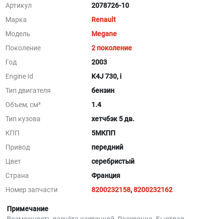
Артикул
2078726-10
Марка
Renault
Модель
Megane
Поколение
2 поколение
Год
2003
Engine Id
K4J 730, i
Тип двигателя
бензин
Объем, см³
1.4
Тип кузова
хетчбэк 5 дв.
КПП
5МКПП
Привод
передний
Цвет
серебристый
Страна
Франция
Номер запчасти
8200232158
,
8200232162
Примечание