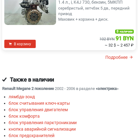
1.4 л., i, K4J 730, бензин, 5МКПП
серебристый, хетчбэк 5 дв., передний
привод
Маховик + корзина + диск.
В наличии
91 BYN
102 BYN
В корзину
~ 32 $
~ 2 457 ₽
Подробнее
Также в наличии
Renault Megane 2 поколение
2002 - 2006 в разделе
«электрика
»
лямбда-зонд
блок считывания ключ-карты
блок управления двигателем
блок комфорта
блок управления парктрониками
кнопка аварийной сигнализации
блок предохранителей