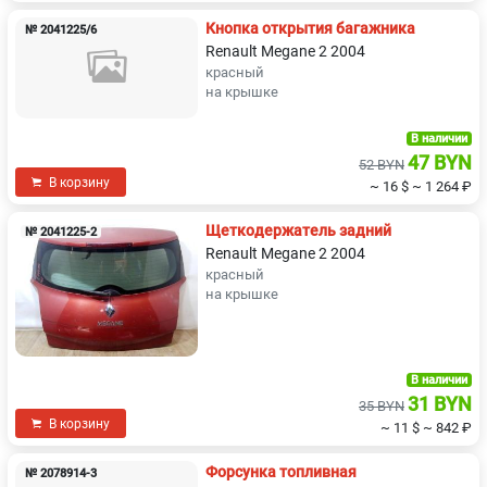
Кнопка открытия багажника
№ 2041225/6
Renault Megane 2 2004
красный
на крышке
В наличии
47 BYN
52 BYN
В корзину
~ 16 $
~ 1 264 ₽
Щеткодержатель задний
№ 2041225-2
Renault Megane 2 2004
красный
на крышке
В наличии
31 BYN
35 BYN
В корзину
~ 11 $
~ 842 ₽
Форсунка топливная
№ 2078914-3