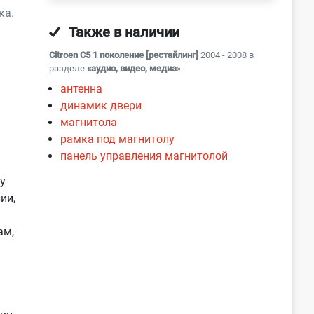
ка.
Также в наличии
Citroen C5 1 поколение [рестайлинг]
2004 - 2008 в
разделе
«аудио, видео, медиа
»
антенна
динамик двери
магнитола
рамка под магнитолу
панель управления магнитолой
у
ии,
ам,