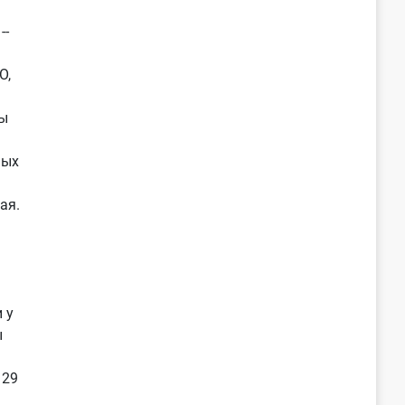
--
О,
ы
ных
ая.
 у
ы
 29