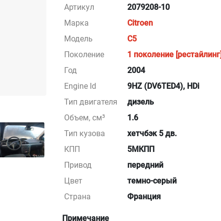
Артикул
2079208-10
Марка
Citroen
Модель
C5
Поколение
1 поколение [рестайлинг
Год
2004
Engine Id
9HZ (DV6TED4), HDi
Тип двигателя
дизель
Объем, см³
1.6
Тип кузова
хетчбэк 5 дв.
КПП
5МКПП
Привод
передний
Цвет
темно-серый
Страна
Франция
Примечание