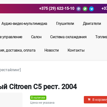
+375 (29) 622-15-10
+3
Аудио-видео-мультимедиа
Глушители
Двигатели
е управление
Салон
Система охлаждения
Топли
ия, доставка, оплата
Новости
Контакты
[рестайлинг]
 Citroen C5 рест. 2004
В наличии
В корзин
Цена не указана