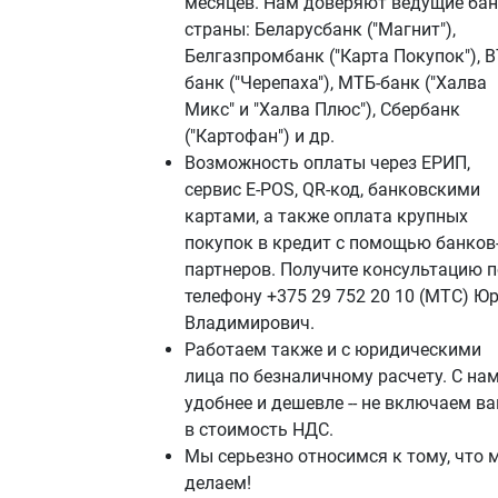
месяцев. Нам доверяют ведущие ба
страны: Беларусбанк ("Магнит"),
Белгазпромбанк ("Карта Покупок"), В
банк ("Черепаха"), МТБ-банк ("Халва
Микс" и "Халва Плюс"), Сбербанк
("Картофан") и др.
Возможность оплаты через ЕРИП,
сервис E-POS, QR-код, банковскими
картами, а также оплата крупных
покупок в кредит с помощью банков
партнеров. Получите консультацию п
телефону +375 29 752 20 10 (МТС) Ю
Владимирович.
Работаем также и с юридическими
лица по безналичному расчету. С на
удобнее и дешевле -- не включаем в
в стоимость НДС.
Мы серьезно относимся к тому, что 
делаем!