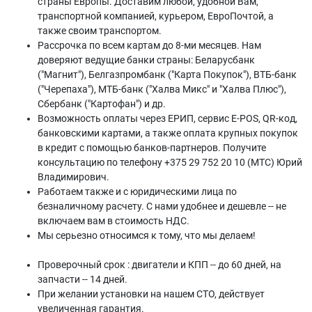
страны Европы. Доставим любой, удобной Вам,
транспортной компанией, курьером, ЕвроПочтой, а
также своим транспортом.
Рассрочка по всем картам до 8-ми месяцев. Нам
доверяют ведущие банки страны: Беларусбанк
("Магнит"), Белгазпромбанк ("Карта Покупок"), ВТБ-банк
("Черепаха"), МТБ-банк ("Халва Микс" и "Халва Плюс"),
Сбербанк ("Картофан") и др.
Возможность оплаты через ЕРИП, сервис E-POS, QR-код,
банковскими картами, а также оплата крупных покупок
в кредит с помощью банков-партнеров. Получите
консультацию по телефону +375 29 752 20 10 (МТС) Юрий
Владимирович.
Работаем также и с юридическими лица по
безналичному расчету. С нами удобнее и дешевле -- не
включаем вам в стоимость НДС.
Мы серьезно относимся к тому, что мы делаем!
Проверочный срок : двигатели и КПП -- до 60 дней, на
запчасти -- 14 дней.
При желании установки на нашем СТО, действует
увеличенная гарантия.