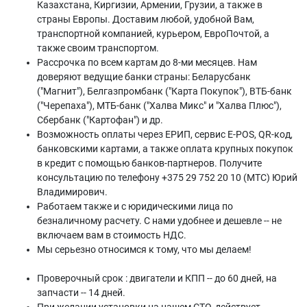
Казахстана, Киргизии, Армении, Грузии, а также в
страны Европы. Доставим любой, удобной Вам,
транспортной компанией, курьером, ЕвроПочтой, а
также своим транспортом.
Рассрочка по всем картам до 8-ми месяцев. Нам
доверяют ведущие банки страны: Беларусбанк
("Магнит"), Белгазпромбанк ("Карта Покупок"), ВТБ-банк
("Черепаха"), МТБ-банк ("Халва Микс" и "Халва Плюс"),
Сбербанк ("Картофан") и др.
Возможность оплаты через ЕРИП, сервис E-POS, QR-код,
банковскими картами, а также оплата крупных покупок
в кредит с помощью банков-партнеров. Получите
консультацию по телефону +375 29 752 20 10 (МТС) Юрий
Владимирович.
Работаем также и с юридическими лица по
безналичному расчету. С нами удобнее и дешевле -- не
включаем вам в стоимость НДС.
Мы серьезно относимся к тому, что мы делаем!
Проверочный срок : двигатели и КПП -- до 60 дней, на
запчасти -- 14 дней.