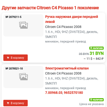
Другие запчасти Citroen C4 Picasso 1 поколение
Ручка наружная двери передней
№ 2079211-5
левой
Citroen C4 Picasso 2008
1.6 л., HDi, 9HZ (DV6TED4), дизель,
5МКПП
минивэн, передний привод
В наличии
31 BYN
35 BYN
В корзину
~ 11 $
~ 842 ₽
Электромагнитный клапан
№ 2078521-10
Citroen C4 Picasso 2008
1.6 л., HDi, 9HZ (DV6TED4), дизель,
5МКПП
минивэн, передний привод
7.00968.03
,
9652570180
В наличии
В корзину
Цена не указана