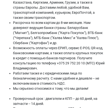
Казахстана, Киргизии, Армении, Грузии, а также в
страны Европы. Доставим любой, удобной Вам,
транспортной компанией, курьером, ЕвроПочтой, а
также своим транспортом.
Рассрочка по всем картам до 8-ми месяцев. Нам
доверяют ведущие банки страны: Беларусбанк
("Магнит"), Белгазпромбанк ("Карта Покупок"), ВТБ-банк
("Черепаха"), МТБ-банк ("Халва Микс" и "Халва Плюс"),
Сбербанк ("Картофан") и др.
Возможность оплаты через ЕРИП, сервис E-POS, QR-код,
банковскими картами, а также оплата крупных покупок
в кредит с помощью банков-партнеров. Получите
консультацию по телефону +375 29 752 20 10 (МТС) Юрий
Владимирович.
Работаем также и с юридическими лица по
безналичному расчету. С нами удобнее и дешевле -- не
включаем вам в стоимость НДС.
Мы серьезно относимся к тому, что мы делаем!
Проверочный срок : двигатели и КПП -- до 60 дней, на
запчасти -- 14 дней.