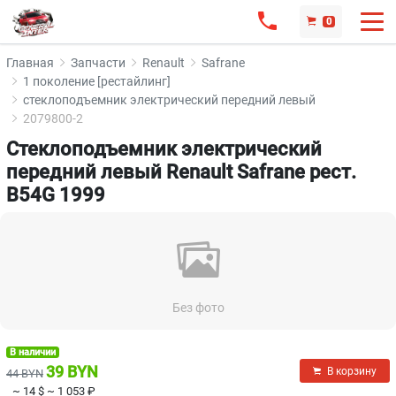
0
Главная
Запчасти
Renault
Safrane
1 поколение [рестайлинг]
стеклоподъемник электрический передний левый
2079800-2
Стеклоподъемник электрический
передний левый Renault Safrane рест.
B54G 1999
Без фото
В наличии
39 BYN
В корзину
44 BYN
~ 14 $
~ 1 053 ₽