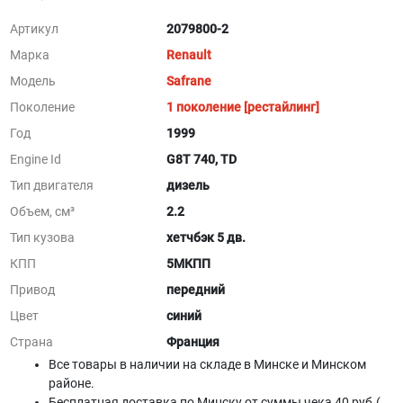
Артикул
2079800-2
Марка
Renault
Модель
Safrane
Поколение
1 поколение [рестайлинг]
Год
1999
Engine Id
G8T 740, TD
Тип двигателя
дизель
Объем, см³
2.2
Тип кузова
хетчбэк 5 дв.
КПП
5МКПП
Привод
передний
Цвет
синий
Страна
Франция
Все товары в наличии на складе в Минскe и Минском
районе.
Бесплатная доставка по Минску от суммы чека 40 руб.(