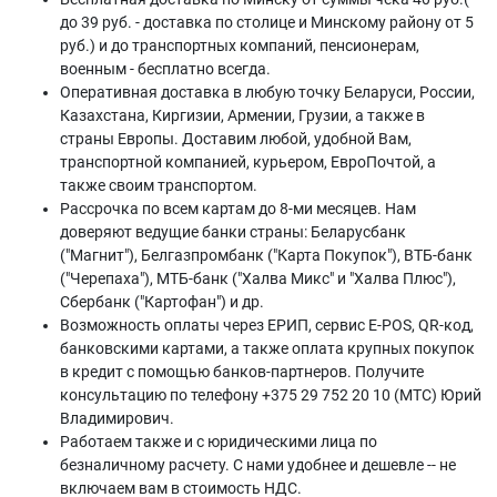
до 39 руб. - доставка по столице и Минскому району от 5
руб.) и до транспортных компаний, пенсионерам,
военным - бесплатно всегда.
Оперативная доставка в любую точку Беларуси, России,
Казахстана, Киргизии, Армении, Грузии, а также в
страны Европы. Доставим любой, удобной Вам,
транспортной компанией, курьером, ЕвроПочтой, а
также своим транспортом.
Рассрочка по всем картам до 8-ми месяцев. Нам
доверяют ведущие банки страны: Беларусбанк
("Магнит"), Белгазпромбанк ("Карта Покупок"), ВТБ-банк
("Черепаха"), МТБ-банк ("Халва Микс" и "Халва Плюс"),
Сбербанк ("Картофан") и др.
Возможность оплаты через ЕРИП, сервис E-POS, QR-код,
банковскими картами, а также оплата крупных покупок
в кредит с помощью банков-партнеров. Получите
консультацию по телефону +375 29 752 20 10 (МТС) Юрий
Владимирович.
Работаем также и с юридическими лица по
безналичному расчету. С нами удобнее и дешевле -- не
включаем вам в стоимость НДС.