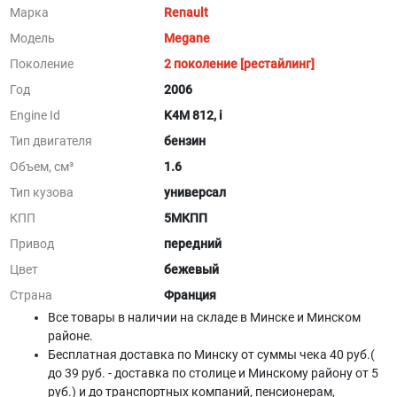
Марка
Renault
Модель
Megane
Поколение
2 поколение [рестайлинг]
Год
2006
Engine Id
K4M 812, i
Тип двигателя
бензин
Объем, см³
1.6
Тип кузова
универсал
КПП
5МКПП
Привод
передний
Цвет
бежевый
Страна
Франция
Все товары в наличии на складе в Минскe и Минском
районе.
Бесплатная доставка по Минску от суммы чека 40 руб.(
до 39 руб. - доставка по столице и Минскому району от 5
руб.) и до транспортных компаний, пенсионерам,