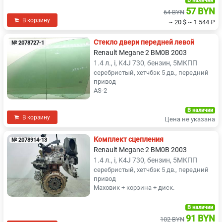
В наличии
57 BYN
64 BYN
В корзину
~ 20 $
~ 1 544 ₽
Стекло двери передней левой
№ 2078727-1
Renault Megane 2 BM0B 2003
1.4 л., i, K4J 730, бензин, 5МКПП
серебристый, хетчбэк 5 дв., передний
привод
AS-2
В наличии
В корзину
Цена не указана
Комплект сцепления
№ 2078914-13
Renault Megane 2 BM0B 2003
1.4 л., i, K4J 730, бензин, 5МКПП
серебристый, хетчбэк 5 дв., передний
привод
Маховик + корзина + диск.
В наличии
91 BYN
102 BYN