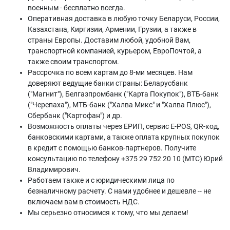
военным - бесплатно всегда.
Оперативная доставка в любую точку Беларуси, России,
Казахстана, Киргизии, Армении, Грузии, а также в
страны Европы. Доставим любой, удобной Вам,
транспортной компанией, курьером, ЕвроПочтой, а
также своим транспортом.
Рассрочка по всем картам до 8-ми месяцев. Нам
доверяют ведущие банки страны: Беларусбанк
("Магнит"), Белгазпромбанк ("Карта Покупок"), ВТБ-банк
("Черепаха"), МТБ-банк ("Халва Микс" и "Халва Плюс"),
Сбербанк ("Картофан") и др.
Возможность оплаты через ЕРИП, сервис E-POS, QR-код,
банковскими картами, а также оплата крупных покупок
в кредит с помощью банков-партнеров. Получите
консультацию по телефону +375 29 752 20 10 (МТС) Юрий
Владимирович.
Работаем также и с юридическими лица по
безналичному расчету. С нами удобнее и дешевле -- не
включаем вам в стоимость НДС.
Мы серьезно относимся к тому, что мы делаем!