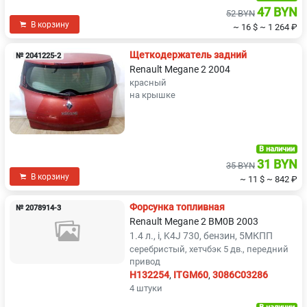
47 BYN
52 BYN
В корзину
~ 16 $
~ 1 264 ₽
Щеткодержатель задний
№ 2041225-2
Renault Megane 2 2004
красный
на крышке
В наличии
31 BYN
35 BYN
В корзину
~ 11 $
~ 842 ₽
Форсунка топливная
№ 2078914-3
Renault Megane 2 BM0B 2003
1.4 л., i, K4J 730, бензин, 5МКПП
серебристый, хетчбэк 5 дв., передний
привод
H132254
,
ITGM60
,
3086C03286
4 штуки