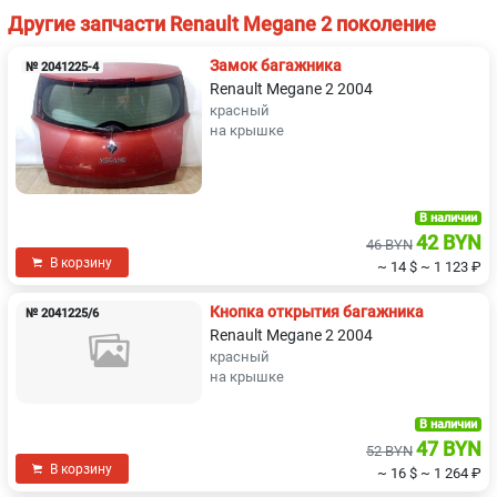
Другие запчасти Renault Megane 2 поколение
Замок багажника
№ 2041225-4
Renault Megane 2 2004
красный
на крышке
В наличии
42 BYN
46 BYN
В корзину
~ 14 $
~ 1 123 ₽
Кнопка открытия багажника
№ 2041225/6
Renault Megane 2 2004
красный
на крышке
В наличии
47 BYN
52 BYN
В корзину
~ 16 $
~ 1 264 ₽