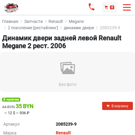
0
Главная
Запчасти
Renault
Megane
2 поколение [рестайлинг]
динамик двери
2085239-9
Динамик двери задней левой Renault
Megane 2 рест. 2006
Без фото
В наличии
35 BYN
В корзину
44 BYN
~ 12 $
~ 936 ₽
Артикул
2085239-9
Марка
Renault