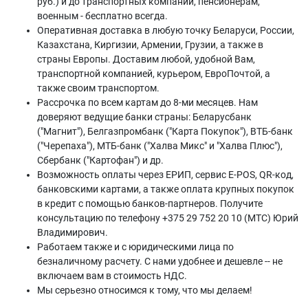
руб.) и до транспортных компаний, пенсионерам,
военным - бесплатно всегда.
Оперативная доставка в любую точку Беларуси, России,
Казахстана, Киргизии, Армении, Грузии, а также в
страны Европы. Доставим любой, удобной Вам,
транспортной компанией, курьером, ЕвроПочтой, а
также своим транспортом.
Рассрочка по всем картам до 8-ми месяцев. Нам
доверяют ведущие банки страны: Беларусбанк
("Магнит"), Белгазпромбанк ("Карта Покупок"), ВТБ-банк
("Черепаха"), МТБ-банк ("Халва Микс" и "Халва Плюс"),
Сбербанк ("Картофан") и др.
Возможность оплаты через ЕРИП, сервис E-POS, QR-код,
банковскими картами, а также оплата крупных покупок
в кредит с помощью банков-партнеров. Получите
консультацию по телефону +375 29 752 20 10 (МТС) Юрий
Владимирович.
Работаем также и с юридическими лица по
безналичному расчету. С нами удобнее и дешевле -- не
включаем вам в стоимость НДС.
Мы серьезно относимся к тому, что мы делаем!