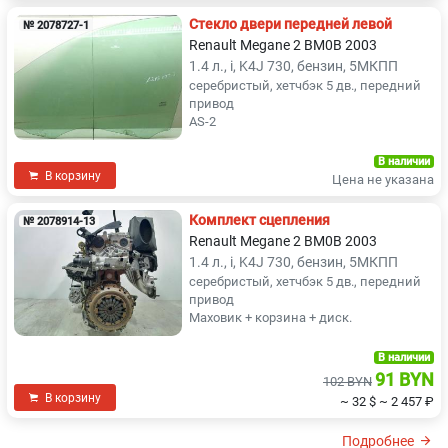
Стекло двери передней левой
№ 2078727-1
Renault Megane 2 BM0B 2003
1.4 л., i, K4J 730, бензин, 5МКПП
серебристый, хетчбэк 5 дв., передний
привод
AS-2
В наличии
В корзину
Цена не указана
Комплект сцепления
№ 2078914-13
Renault Megane 2 BM0B 2003
1.4 л., i, K4J 730, бензин, 5МКПП
серебристый, хетчбэк 5 дв., передний
привод
Маховик + корзина + диск.
В наличии
91 BYN
102 BYN
В корзину
~ 32 $
~ 2 457 ₽
Подробнее