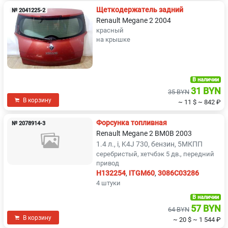
Щеткодержатель задний
№ 2041225-2
Renault Megane 2 2004
красный
на крышке
В наличии
31 BYN
35 BYN
В корзину
~ 11 $
~ 842 ₽
Форсунка топливная
№ 2078914-3
Renault Megane 2 BM0B 2003
1.4 л., i, K4J 730, бензин, 5МКПП
серебристый, хетчбэк 5 дв., передний
привод
H132254
,
ITGM60
,
3086C03286
4 штуки
В наличии
57 BYN
64 BYN
В корзину
~ 20 $
~ 1 544 ₽