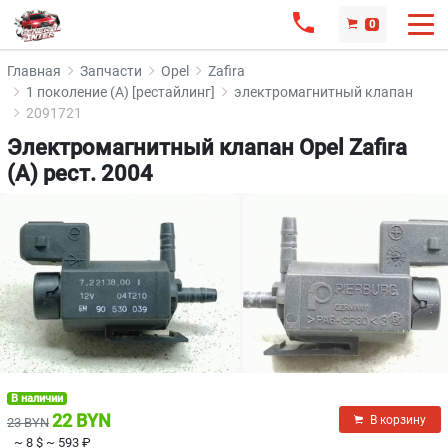
0
Главная
Запчасти
Opel
Zafira
1 поколение (A) [рестайлинг]
электромагнитный клапан
2091721
Электромагнитный клапан Opel Zafira
(A) рест. 2004
В наличии
22 BYN
В корзину
23 BYN
~ 8 $
~ 593 ₽