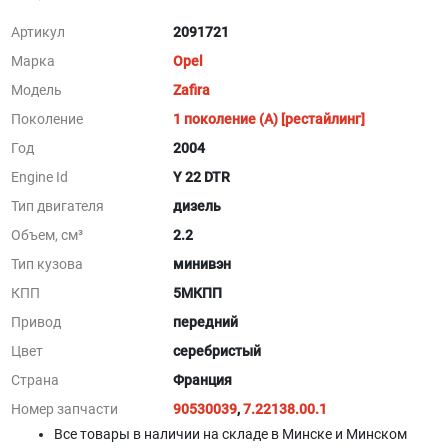
Артикул
2091721
Марка
Opel
Модель
Zafira
Поколение
1 поколение (A) [рестайлинг]
Год
2004
Engine Id
Y 22 DTR
Тип двигателя
дизель
Объем, см³
2.2
Тип кузова
минивэн
КПП
5МКПП
Привод
передний
Цвет
серебристый
Страна
Франция
Номер запчасти
90530039
,
7.22138.00.1
Все товары в наличии на складе в Минскe и Минском