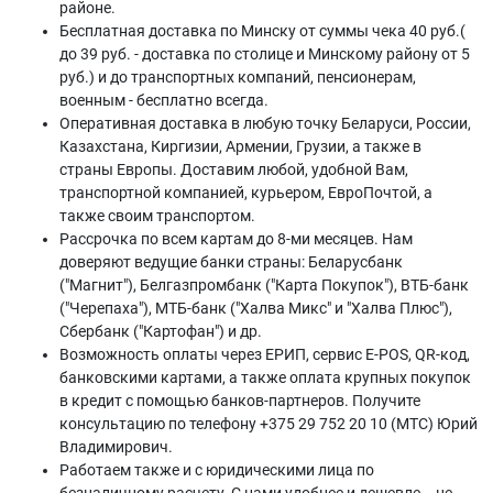
районе.
Бесплатная доставка по Минску от суммы чека 40 руб.(
до 39 руб. - доставка по столице и Минскому району от 5
руб.) и до транспортных компаний, пенсионерам,
военным - бесплатно всегда.
Оперативная доставка в любую точку Беларуси, России,
Казахстана, Киргизии, Армении, Грузии, а также в
страны Европы. Доставим любой, удобной Вам,
транспортной компанией, курьером, ЕвроПочтой, а
также своим транспортом.
Рассрочка по всем картам до 8-ми месяцев. Нам
доверяют ведущие банки страны: Беларусбанк
("Магнит"), Белгазпромбанк ("Карта Покупок"), ВТБ-банк
("Черепаха"), МТБ-банк ("Халва Микс" и "Халва Плюс"),
Сбербанк ("Картофан") и др.
Возможность оплаты через ЕРИП, сервис E-POS, QR-код,
банковскими картами, а также оплата крупных покупок
в кредит с помощью банков-партнеров. Получите
консультацию по телефону +375 29 752 20 10 (МТС) Юрий
Владимирович.
Работаем также и с юридическими лица по