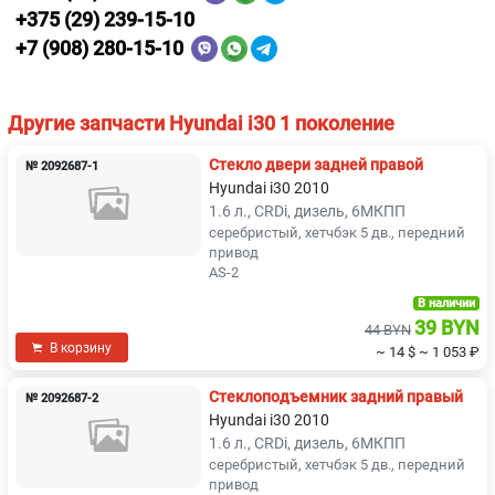
+375 (29) 239-15-10
+7 (908) 280-15-10
Другие запчасти Hyundai i30 1 поколение
Стекло двери задней правой
№ 2092687-1
Hyundai i30 2010
1.6 л., CRDi, дизель, 6МКПП
серебристый, хетчбэк 5 дв., передний
привод
AS-2
В наличии
39 BYN
44 BYN
В корзину
~ 14 $
~ 1 053 ₽
Стеклоподъемник задний правый
№ 2092687-2
Hyundai i30 2010
1.6 л., CRDi, дизель, 6МКПП
серебристый, хетчбэк 5 дв., передний
привод