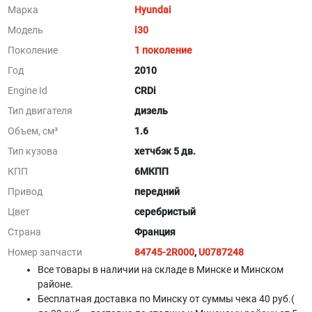
Марка
Hyundai
Модель
i30
Поколение
1 поколение
Год
2010
Engine Id
CRDi
Тип двигателя
дизель
Объем, см³
1.6
Тип кузова
хетчбэк 5 дв.
КПП
6МКПП
Привод
передний
Цвет
серебристый
Страна
Франция
Номер запчасти
84745-2R000
,
U0787248
Все товары в наличии на складе в Минскe и Минском
районе.
Бесплатная доставка по Минску от суммы чека 40 руб.(