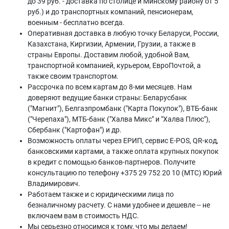
до 39 руб. - доставка по столице и Минскому району от 5
руб.) и до транспортных компаний, пенсионерам,
военным - бесплатно всегда.
Оперативная доставка в любую точку Беларуси, России,
Казахстана, Киргизии, Армении, Грузии, а также в
страны Европы. Доставим любой, удобной Вам,
транспортной компанией, курьером, ЕвроПочтой, а
также своим транспортом.
Рассрочка по всем картам до 8-ми месяцев. Нам
доверяют ведущие банки страны: Беларусбанк
("Магнит"), Белгазпромбанк ("Карта Покупок"), ВТБ-банк
("Черепаха"), МТБ-банк ("Халва Микс" и "Халва Плюс"),
Сбербанк ("Картофан") и др.
Возможность оплаты через ЕРИП, сервис E-POS, QR-код,
банковскими картами, а также оплата крупных покупок
в кредит с помощью банков-партнеров. Получите
консультацию по телефону +375 29 752 20 10 (МТС) Юрий
Владимирович.
Работаем также и с юридическими лица по
безналичному расчету. С нами удобнее и дешевле -- не
включаем вам в стоимость НДС.
Мы серьезно относимся к тому, что мы делаем!