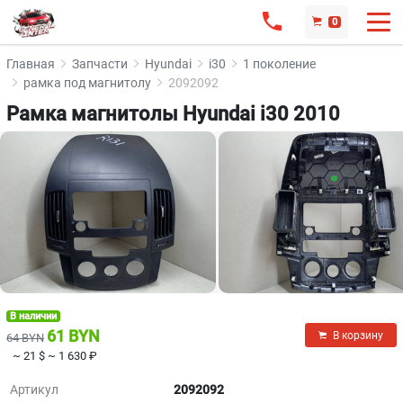
0
Главная
Запчасти
Hyundai
i30
1 поколение
рамка под магнитолу
2092092
Рамка магнитолы Hyundai i30 2010
В наличии
61 BYN
В корзину
64 BYN
~ 21 $
~ 1 630 ₽
Артикул
2092092