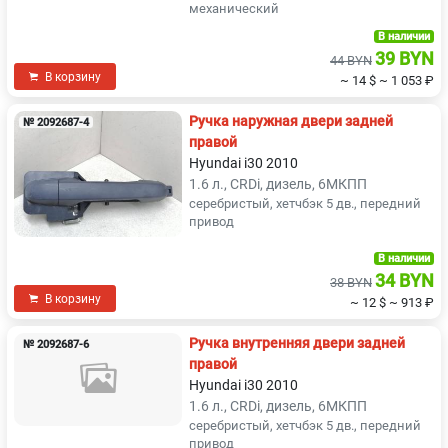
механический
В наличии
39 BYN
44 BYN
В корзину
~ 14 $
~ 1 053 ₽
Ручка наружная двери задней
№ 2092687-4
правой
Hyundai i30 2010
1.6 л., CRDi, дизель, 6МКПП
серебристый, хетчбэк 5 дв., передний
привод
В наличии
34 BYN
38 BYN
В корзину
~ 12 $
~ 913 ₽
Ручка внутренняя двери задней
№ 2092687-6
правой
Hyundai i30 2010
1.6 л., CRDi, дизель, 6МКПП
серебристый, хетчбэк 5 дв., передний
привод