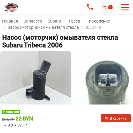
0
Главная
Запчасти
Subaru
Tribeca
1 поколение
насос (моторчик) омывателя стекла
2092419
Насос (моторчик) омывателя стекла
Subaru Tribeca 2006
В наличии
22 BYN
В корзину
23 BYN
~ 8 $
~ 593 ₽