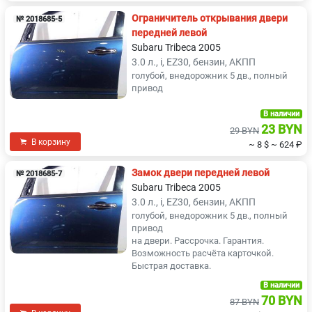
Ограничитель открывания двери
№ 2018685-5
передней левой
Subaru Tribeca 2005
3.0 л., i, EZ30, бензин, АКПП
голубой, внедорожник 5 дв., полный
привод
В наличии
23 BYN
29 BYN
В корзину
~ 8 $
~ 624 ₽
Замок двери передней левой
№ 2018685-7
Subaru Tribeca 2005
3.0 л., i, EZ30, бензин, АКПП
голубой, внедорожник 5 дв., полный
привод
на двери. Рассрочка. Гарантия.
Возможность расчёта карточкой.
Быстрая доставка.
В наличии
70 BYN
87 BYN