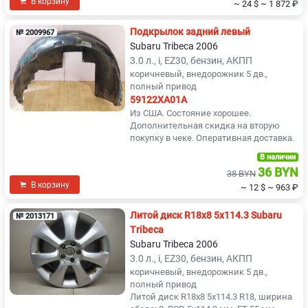
В корзину
~ 24 $
~ 1 872 ₽
Подкрылок задний левый
№ 2009967
Subaru Tribeca 2006
3.0 л., i, EZ30, бензин, АКПП
коричневый, внедорожник 5 дв.,
полный привод
59122XA01A
Из США. Состояние хорошее.
Дополнительная скидка на вторую
покупку в чеке. Оперативная доставка.
В наличии
36 BYN
38 BYN
В корзину
~ 12 $
~ 963 ₽
Литой диск R18x8 5x114.3 Subaru
№ 2013171
Tribeca
Subaru Tribeca 2006
3.0 л., i, EZ30, бензин, АКПП
коричневый, внедорожник 5 дв.,
полный привод
Литой диск R18x8 5x114.3 R18, ширина