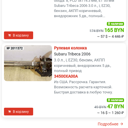
обода: 8, PCD 5x114.3 мм, ET 55 мм
Subaru Tribeca 2006 3.0 л., i, EZ30,
бензин, АКПП коричневый,
внедорожник 5 дв., полный...
В наличии
165 BYN
174 BYN
В корзину
~ 57 $
~ 4 446 ₽
Рулевая колонка
№ 2011372
Subaru Tribeca 2006
3.0 л., i, EZ30, бензин, АКПП
коричневый, внедорожник 5 дв.,
полный привод
34500XA00A
Из США. Рассрочка. Гарантия.
Возможность расчета карточкой.
Быстрая доставка в любую точку.
В наличии
47 BYN
49 BYN
В корзину
~ 16 $
~ 1 260 ₽
Подробнее