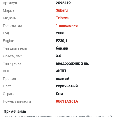
Артикул
2092419
Марка
Subaru
Модель
Tribeca
Поколение
1 поколение
Год
2006
Engine Id
EZ30, i
Тип двигателя
бензин
Объем, см³
3.0
Тип кузова
внедорожник 5 дв.
КПП
АКПП
Привод
полный
Цвет
коричневый
Страна
Сша
Номер запчасти
86611AG01A
Примечание