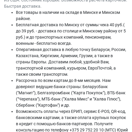
Из США. Состояние хорошее. Возможность расчёта карточкой.
Быстрая доставка.
Все товары в наличии на складе в Минскe и Минском
районе.
Бесплатная доставка по Минску от суммы чека 40 руб.(
до 39 руб. - доставка по столице и Минскому району от 5
руб.) и до транспортных компаний, пенсионерам,
военным - бесплатно всегда.
Оперативная доставка в любую точку Беларуси, России,
Казахстана, Киргизии, Армении, Грузии, а также в
страны Европы. Доставим любой, удобной Вам,
транспортной компанией, курьером, ЕвроПочтой, а
также своим транспортом.
Рассрочка по всем картам до 8-ми месяцев. Нам
доверяют ведущие банки страны: Беларусбанк
("Магнит"), Белгазпромбанк ("Карта Покупок"), ВТБ-банк
("Черепаха"), МТБ-банк ("Халва Микс" и "Халва Плюс"),
Сбербанк ("Картофан") и др.
Возможность оплаты через ЕРИП, сервис E-POS, QR-код,
банковскими картами, а также оплата крупных покупок
в кредит с помощью банков-партнеров. Получите
консультацию по телефону +375 29 752 20 10 (МТС) Юрий