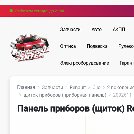
Работаем сегодня до 21:00
Запчасти
Авто
АКПП
Оптика
Подвеска
Рулево
Электрооборудование
Гарант
Главная
Запчасти
Renault
Clio
2 поколени
щиток приборов (приборная панель)
2092611
Панель приборов (щиток) Ren