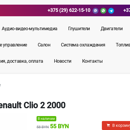
+375 (29) 622-15-10
+3
Аудио-видео-мультимедиа
Глушители
Двигатели
е управление
Салон
Система охлаждения
Топли
ия, доставка, оплата
Новости
Контакты
е
ault Clio 2 2000
В наличии
55 BYN
В корзин
58 BYN