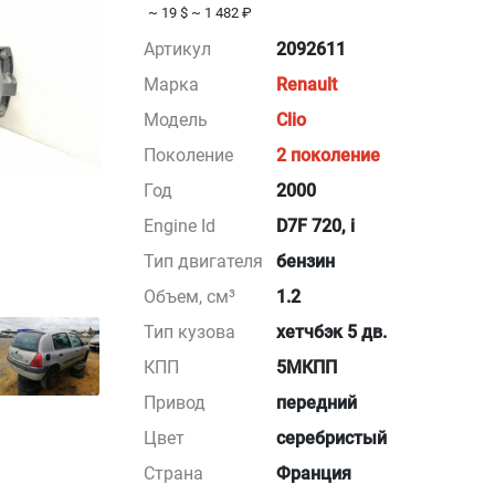
~ 19 $
~ 1 482 ₽
Артикул
2092611
Марка
Renault
Модель
Clio
Поколение
2 поколение
Год
2000
Engine Id
D7F 720, i
Тип двигателя
бензин
Объем, см³
1.2
Тип кузова
хетчбэк 5 дв.
КПП
5МКПП
Привод
передний
Цвет
серебристый
Страна
Франция