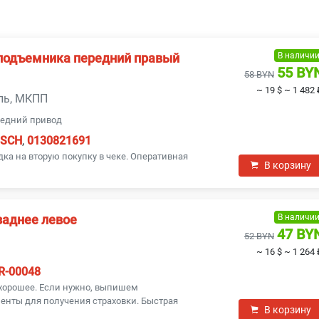
В наличи
подъемника передний правый
55 BY
58 BYN
~ 19 $
~ 1 482 
ель, МКПП
ередний привод
OSCH
,
0130821691
дка на вторую покупку в чеке. Оперативная
В корзину
В наличи
заднее левое
47 BY
52 BYN
~ 16 $
~ 1 264 
R-00048
 хорошее. Если нужно, выпишем
нты для получения страховки. Быстрая
В корзину