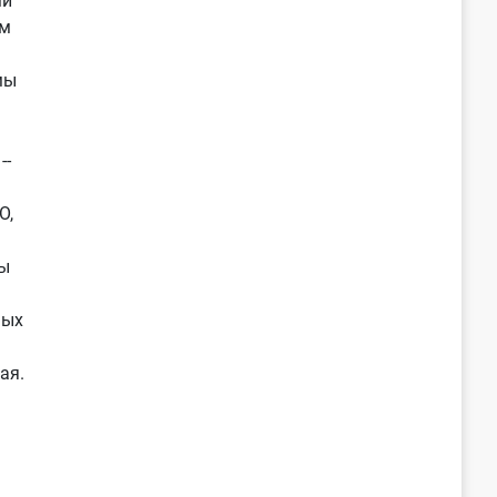
ми
ам
мы
--
О,
ы
ных
ая.