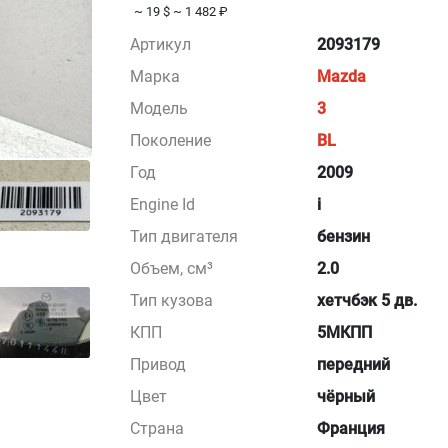
~ 19 $
~ 1 482 ₽
Артикул
2093179
Марка
Mazda
Модель
3
Поколение
BL
Год
2009
Engine Id
i
Тип двигателя
бензин
Объем, см³
2.0
Тип кузова
хетчбэк 5 дв.
КПП
5МКПП
Привод
передний
Цвет
чёрный
Страна
Франция