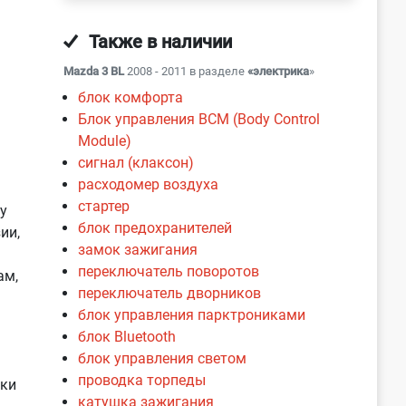
Также в наличии
Mazda 3 BL
2008 - 2011 в разделе
«электрика
»
блок комфорта
Блок управления BCM (Body Control
Module)
сигнал (клаксон)
расходомер воздуха
стартер
у
блок предохранителей
ии,
замок зажигания
переключатель поворотов
ам,
переключатель дворников
блок управления парктрониками
блок Bluetooth
блок управления светом
проводка торпеды
нки
катушка зажигания