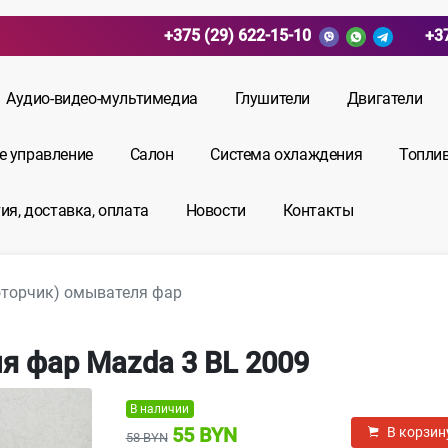
+375 (29) 622-15-10
+3
Аудио-видео-мультимедиа
Глушители
Двигатели
е управление
Салон
Система охлаждения
Топли
ия, доставка, оплата
Новости
Контакты
оторчик) омывателя фар
я фар Mazda 3 BL 2009
В наличии
55 BYN
В корзин
58 BYN