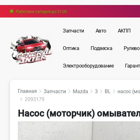
Работаем сегодня до 21:00
Запчасти
Авто
АКПП
Оптика
Подвеска
Рулево
Электрооборудование
Гарант
Главная
Запчасти
Mazda
3
BL
насос (м
2093179
Насос (моторчик) омывател