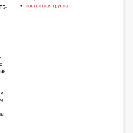
контактная группа
ТБ-
-
о
рий
ми
ам
мы