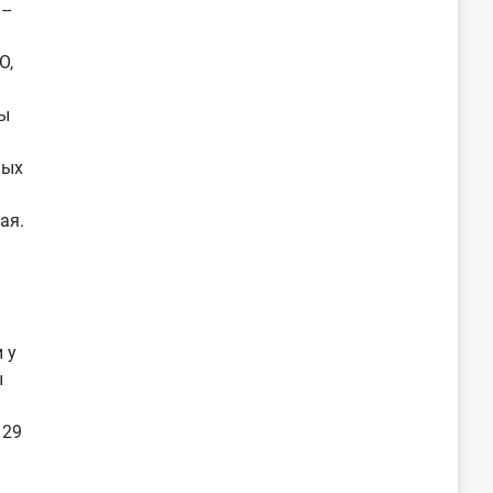
--
О,
ы
ных
ая.
 у
ы
 29