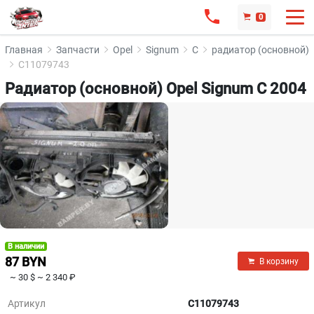
0
Главная
Запчасти
Opel
Signum
C
радиатор (основной)
C11079743
Радиатор (основной) Opel Signum C 2004
В наличии
87 BYN
В корзину
~ 30 $
~ 2 340 ₽
Артикул
C11079743