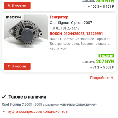
303 BYN
319 BYN
В корзину
~ 105 $
~ 8 151 ₽
Генератор
№ 2039346
Opel Signum C рест. 2007
1.9 л., TDi, дизель
BOSCH
,
0124425053
,
13229991
BOSCH. Состояние хорошее. Гарантия.
Быстрая доставка. Возможно оплата
карточкой.
В наличии
207 BYN
218 BYN
В корзину
~ 71 $
~ 5 558 ₽
Подробнее
Также в наличии
Opel Signum C
2003 - 2005 в разделе
«система охлаждения
»
муфта компрессора кондиционера