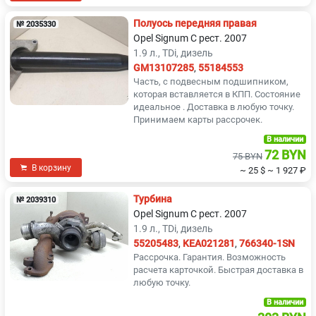
Полуось передняя правая
№ 2035330
Opel Signum C рест. 2007
1.9 л., TDi, дизель
GM13107285
,
55184553
Часть, с подвесным подшипником,
которая вставляется в КПП. Состояние
идеальное . Доставка в любую точку.
Принимаем карты рассрочек.
В наличии
72 BYN
75 BYN
В корзину
~ 25 $
~ 1 927 ₽
Турбина
№ 2039310
Opel Signum C рест. 2007
1.9 л., TDi, дизель
55205483
,
KEA021281
,
766340-1SN
Рассрочка. Гарантия. Возможность
расчета карточкой. Быстрая доставка в
любую точку.
В наличии