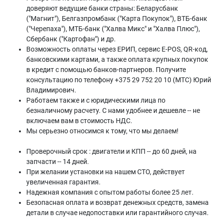
доверяют ведущие банки страны: Беларусбанк
("Магнит"), Белгазпромбанк ("Карта Покупок"), ВТБ-банк
("Черепаха"), МТБ-банк ("Халва Микс" и "Халва Плюс"),
Сбербанк ("Картофан") и др.
Возможность оплаты через ЕРИП, сервис E-POS, QR-код,
банковскими картами, а также оплата крупных покупок
в кредит с помощью банков-партнеров. Получите
консультацию по телефону +375 29 752 20 10 (МТС) Юрий
Владимирович.
Работаем также и с юридическими лица по
безналичному расчету. С нами удобнее и дешевле -- не
включаем вам в стоимость НДС.
Мы серьезно относимся к тому, что мы делаем!
Проверочный срок : двигатели и КПП -- до 60 дней, на
запчасти -- 14 дней.
При желании установки на нашем СТО, действует
увеличенная гарантия.
Надежная компания с опытом работы более 25 лет.
Безопасная оплата и возврат денежных средств, замена
детали в случае недопоставки или гарантийного случая.