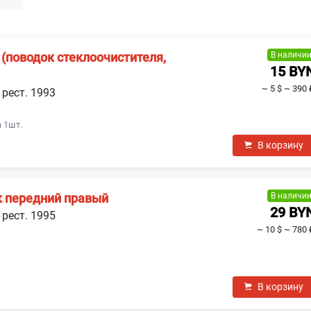
В наличи
(поводок стеклоочистителя,
15 BY
~ 5 $
~ 390 
 рест. 1993
 1шт.
В корзину
В наличи
 передний правый
29 BY
 рест. 1995
~ 10 $
~ 780 
В корзину