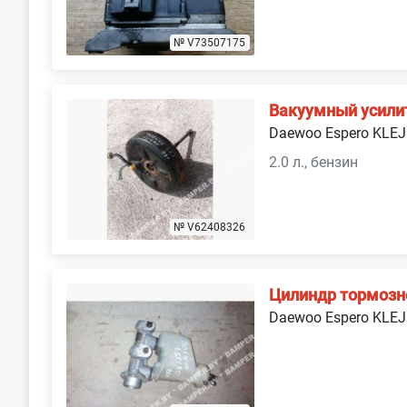
№ V73507175
Вакуумный усили
Daewoo Espero KLEJ
2.0 л., бензин
№ V62408326
Цилиндр тормозн
Daewoo Espero KLEJ