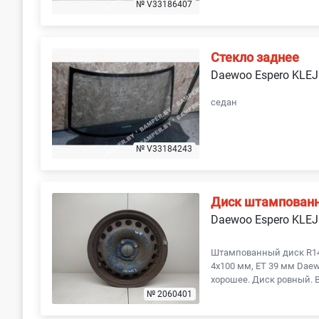
№ V33186407
Стекло заднее
Daewoo Espero KLEJ
седан
№ V33184243
Диск штампован
Daewoo Espero KLEJ
Штампованный диск R14x5
4x100 мм, ET 39 мм Daew
хорошее. Диск ровный. В
№ 2060401