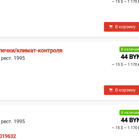
~ 15 $
~ 1 170 
В корзину
В наличи
 печки/климат-контроля
44 BY
 рест. 1995
~ 15 $
~ 1 170 
В корзину
В наличи
44 BY
 рест. 1995
~ 15 $
~ 1 170 
019632