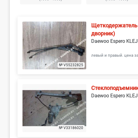
Щеткодержатель 
дворник)
Daewoo Espero KLEJ
левый и правый. цена за
№ V55232825
Стеклоподъемник
Daewoo Espero KLEJ
№ V33186020