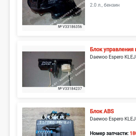
2.0 л., бензин
№ V33186356
Блок управления
Daewoo Espero KLEJ
№ V33184237
Блок ABS
Daewoo Espero KLEJ
Номер запчасти:
18