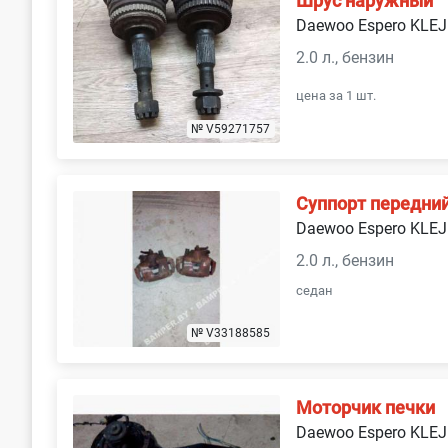
Шрус наружный
Daewoo Espero KLEJ
2.0 л., бензин
цена за 1 шт.
№ V59271757
Суппорт передни
Daewoo Espero KLEJ
2.0 л., бензин
седан
№ V33188585
Моторчик печки
Daewoo Espero KLEJ