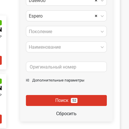
Daewoo
×
Espero
×
и
N
Поколение
₽
Наименование
Дополнительные параметры
и
N
₽
Поиск
52
Сбросить