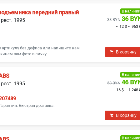
В наличи
подъемника передний правый
36 BY
 рест. 1995
38 BYN
~ 12 $
~ 963 
о артикулу без дефиса или напишите нам
В корзину
кинем вам фото в личку.
В наличи
 ABS
46 BY
 рест. 1995
58 BYN
~ 16 $
~ 1 248 
207489
Гарантия. Быстрая доставка.
В корзину
В наличи
 ABS