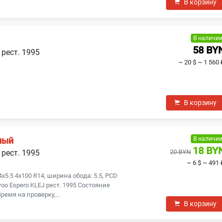
В корзину
В наличи
58 BY
 рест. 1995
~ 20 $
~ 1 560 
В корзину
В наличи
ный
18 BY
 рест. 1995
20 BYN
~ 6 $
~ 491 
.5 4x100 R14, ширина обода: 5.5, PCD
oo Espero KLEJ рест. 1995 Состояние
ремя на проверку,...
В корзину