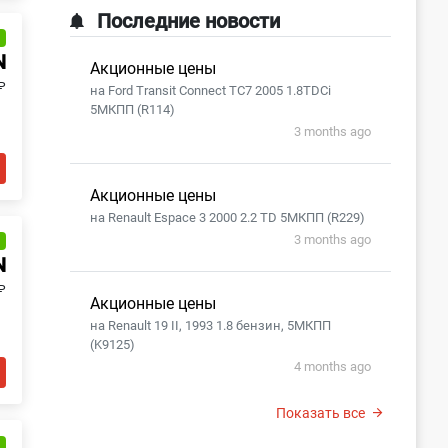
Последние новости
и
N
Акционные цены
₽
на Ford Transit Connect TC7 2005 1.8TDCi
5МКПП (R114)
3 months ago
Акционные цены
на Renault Espace 3 2000 2.2 TD 5МКПП (R229)
3 months ago
и
N
₽
Акционные цены
на Renault 19 II, 1993 1.8 бензин, 5МКПП
(K9125)
4 months ago
Показать все
и