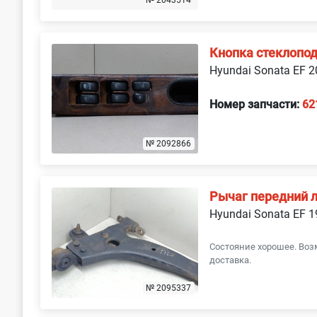
№ 2043514
Кнопка стеклопо
Hyundai Sonata EF 
Номер запчасти:
62
№ 2092866
Рычаг передний 
Hyundai Sonata EF 
Состояние хорошее. Воз
доставка.
№ 2095337