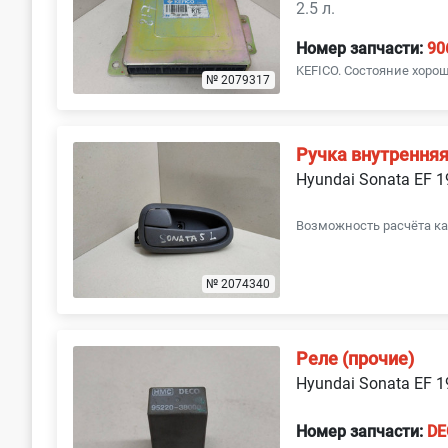
2.5 л.
Номер запчасти:
90
KEFICO. Состояние хорош
№ 2079317
Ручка внутренняя
Hyundai Sonata EF 
Возможность расчёта ка
№ 2074340
Реле (прочие)
Hyundai Sonata EF 
Номер запчасти:
DE