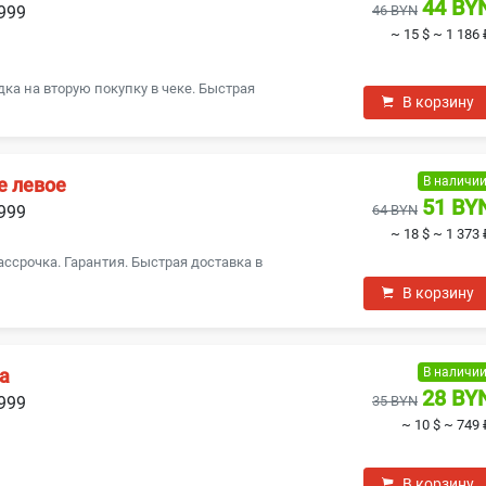
44 BY
1999
46 BYN
~ 15 $
~ 1 186 
ка на вторую покупку в чеке. Быстрая
В корзину
В наличи
е левое
51 BY
1999
64 BYN
~ 18 $
~ 1 373 
ассрочка. Гарантия. Быстрая доставка в
В корзину
В наличи
а
28 BY
1999
35 BYN
~ 10 $
~ 749 
В корзину