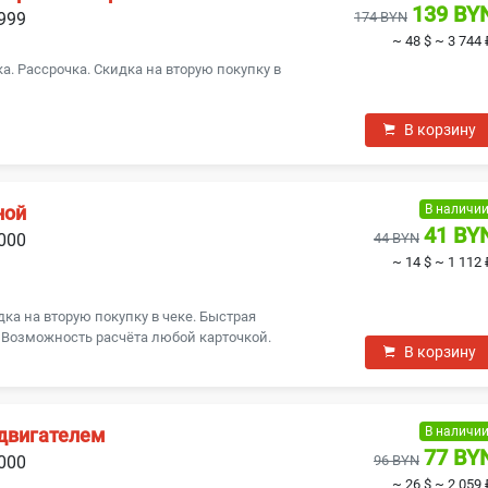
139 BY
1999
174 BYN
~ 48 $
~ 3 744 
ка. Рассрочка. Скидка на вторую покупку в
В корзину
В наличи
ной
41 BY
2000
44 BYN
~ 14 $
~ 1 112 
ка на вторую покупку в чеке. Быстрая
. Возможность расчёта любой карточкой.
В корзину
В наличи
 двигателем
77 BY
2000
96 BYN
~ 26 $
~ 2 059 