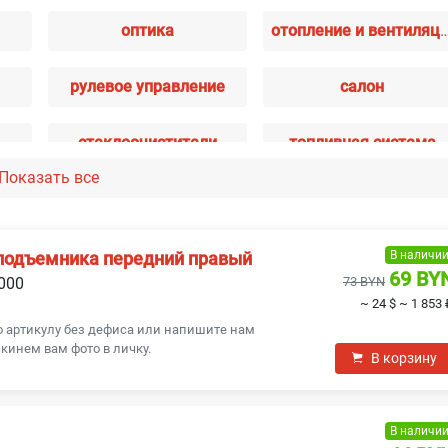
оптика
отопление и вент
рулевое управление
салон
стеклоочистители
топливная система
Показать все
электрика
В наличи
подъемника передний правый
69 BY
2000
73 BYN
~ 24 $
~ 1 853 
о артикулу без дефиса или напишите нам
кинем вам фото в личку.
В корзину
В наличи