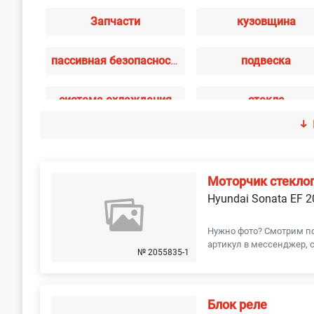
Запчасти
кузовщина
пассивная безопасность
подвеска
система охлаждения
стекла
тормозная система
трансмиссия
Моторчик стекло
Hyundai Sonata EF 
Нужно фото? Смотрим п
артикул в мессенджер, с
№ 2055835-1
Блок реле