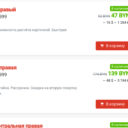
В наличи
правый
47 BY
1999
52 BYN
~ 16 $
~ 1 264 
можность расчёта карточкой. Быстрая
В корзину
В наличи
 правая
139 BY
1999
174 BYN
~ 48 $
~ 3 744 
тойка. Рассрочка. Скидка на вторую покупку
.
В корзину
В наличи
нтральная правая