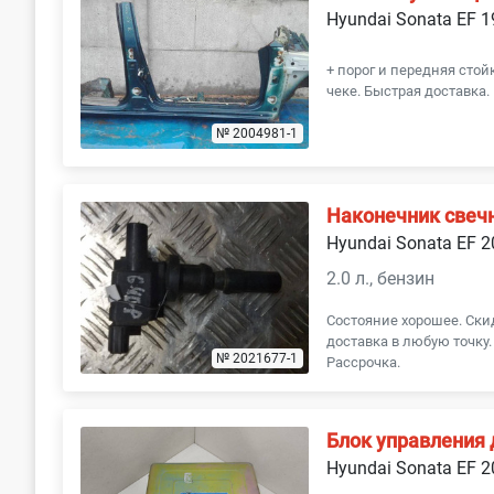
Hyundai Sonata EF 
+ порог и передняя стой
чеке. Быстрая доставка.
№ 2004981-1
Наконечник свеч
Hyundai Sonata EF 
2.0 л., бензин
Состояние хорошее. Скид
доставка в любую точку
№ 2021677-1
Рассрочка.
Блок управления
Hyundai Sonata EF 