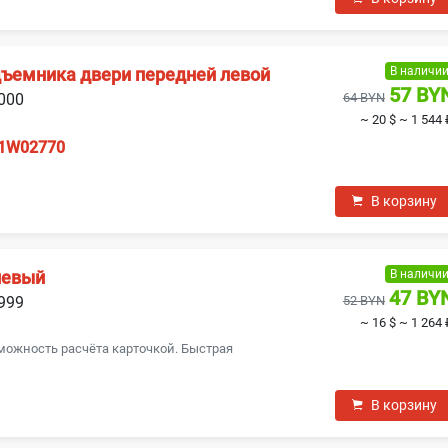
В наличи
дъемника двери передней левой
57 BY
2000
64 BYN
~ 20 $
~ 1 544 
1W02770
В корзину
В наличи
левый
47 BY
1999
52 BYN
~ 16 $
~ 1 264 
можность расчёта карточкой. Быстрая
В корзину