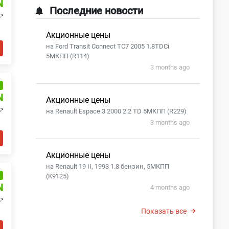
N
Последние новости
₽
Акционные цены
на Ford Transit Connect TC7 2005 1.8TDCi
5МКПП (R114)
3 months ago
и
N
Акционные цены
₽
на Renault Espace 3 2000 2.2 TD 5МКПП (R229)
3 months ago
Акционные цены
на Renault 19 II, 1993 1.8 бензин, 5МКПП
и
(K9125)
N
4 months ago
₽
Показать все